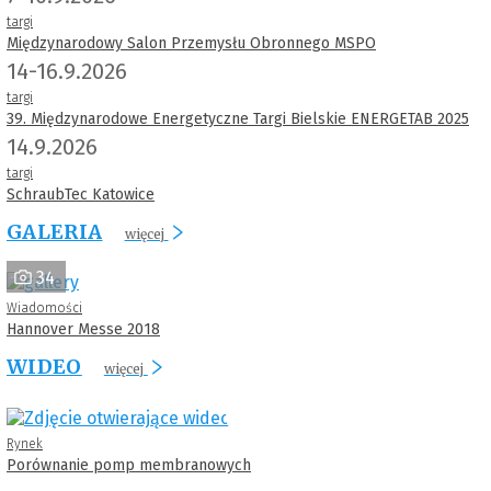
targi
Międzynarodowy Salon Przemysłu Obronnego MSPO
14-16.9.2026
targi
39. Międzynarodowe Energetyczne Targi Bielskie ENERGETAB 2025
14.9.2026
targi
SchraubTec Katowice
GALERIA
więcej
34
Wiadomości
Hannover Messe 2018
WIDEO
więcej
Rynek
Porównanie pomp membranowych