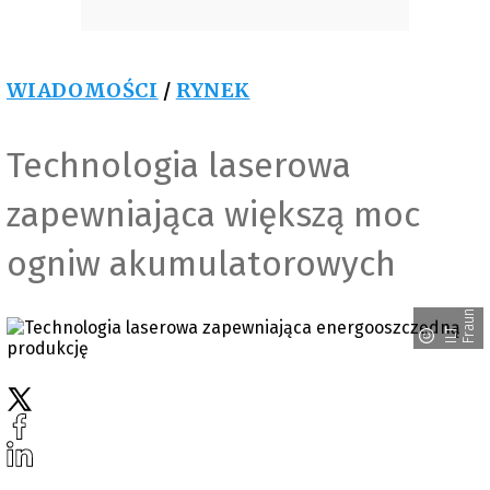
WIADOMOŚCI
/
RYNEK
Technologia laserowa
zapewniająca większą moc
ogniw akumulatorowych
r
I
L
T
F
r
a
u
n
h
o
f
e