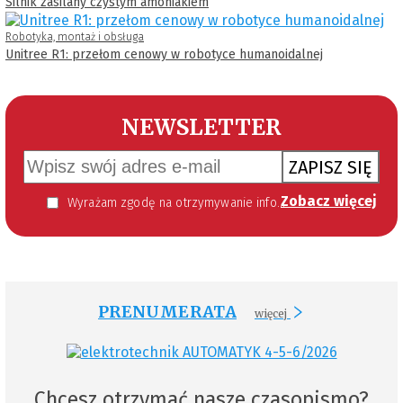
Silnik zasilany czystym amoniakiem
Robotyka, montaż i obsługa
Unitree R1: przełom cenowy w robotyce humanoidalnej
NEWSLETTER
ZAPISZ SIĘ
Zobacz więcej
Wyrażam zgodę na otrzymywanie informacji handlowej kierowanej do mnie za pomocą środków komunikacji elektronicznej w szczególności poczty elektronicznej zgodnie z przepisem art. 10 ust 2 ustawy z dnia 18 lipca 2002 roku o świadczeniu usług drogą elektroniczną (Dz. U. 144 z 2002 r. poz. 1204). Zgoda jest dobrowolna, jednak jej wyrażenie jest konieczne, aby otrzymywać newsletter.
PRENUMERATA
więcej
Chcesz otrzymać nasze czasopismo?