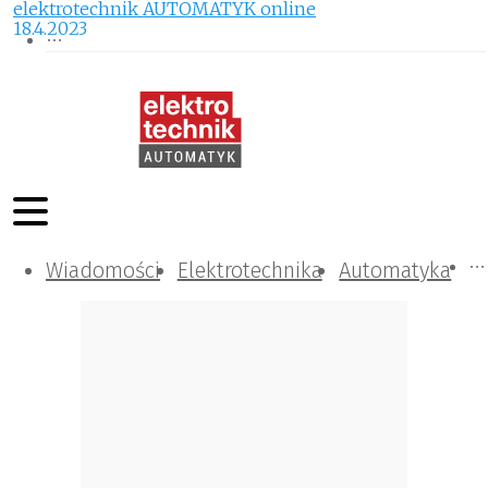
elektrotechnik AUTOMATYK online
18.4.2023
Wiadomości
Komunikacja i IT
Kontrola
Tematy specjalne
Elektrotechnika
Automatyka