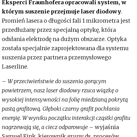
Eksperci Fraunhofera opracowali system, w
którym suszenie przejmuje laser diodowy
.
Promień lasera o długości fali 1 mikrometra jest
przedłużany przez specjalną optykę, która
odsłania elektrodę na dużym obszarze. Optyka
została specjalnie zaprojektowana dla systemu
suszenia przez partnera przemysłowego
Laserline.
–
W przeciwieństwie do suszenia gorącym
powietrzem, nasz laser diodowy rzuca wiązkę o
wysokiej intensywności na folię miedzianą pokrytą
pastą grafitową. Głęboki czarny grafit pochłania
energię. W wyniku początku interakcji cząstki grafitu
nagrzewają się, a ciecz odparowuje
– wyjaśnia
Samuel Fink, kierownik grupy ds. procesów