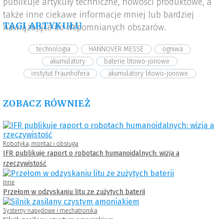
publikuje artykuły techniczne, nowości produktowe, a
także inne ciekawe informacje mniej lub bardziej
TAGI ARTYKUŁU
nawiązujące do wspomnianych obszarów.
technologia
HANNOVER MESSE
ogniwa
akumulatory
baterie litowo-jonowe
Instytut Fraunhofera
akumulatory litowo-jonowe
ZOBACZ RÓWNIEŻ
Robotyka, montaż i obsługa
IFR publikuje raport o robotach humanoidalnych: wizja a
rzeczywistość
Inne
Przełom w odzyskaniu litu ze zużytych baterii
Systemy napędowe i mechatronika