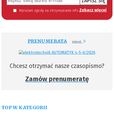
ZAPISZ SIĘ
Zobacz więcej
Wyrażam zgodę na otrzymywanie informacji handlowej kierowanej do mnie za pomocą środków komunikacji elektronicznej w szczególności poczty elektronicznej zgodnie z przepisem art. 10 ust 2 ustawy z dnia 18 lipca 2002 roku o świadczeniu usług drogą elektroniczną (Dz. U. 144 z 2002 r. poz. 1204). Zgoda jest dobrowolna, jednak jej wyrażenie jest konieczne, aby otrzymywać newsletter.
PRENUMERATA
więcej
Chcesz otrzymać nasze czasopismo?
Zamów prenumeratę
TOP W KATEGORII