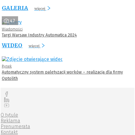
GALERIA
więcej
47
Wiadomości
Targi Warsaw Industry Automatica 2024
WIDEO
więcej
Rynek
Automatyczny system paletyzacji worków – realizacja dla firmy
Optolith
O tytule
Reklama
Prenumerata
Kontakt