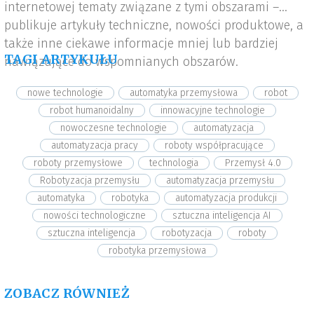
internetowej tematy związane z tymi obszarami –
publikuje artykuły techniczne, nowości produktowe, a
także inne ciekawe informacje mniej lub bardziej
TAGI ARTYKUŁU
nawiązujące do wspomnianych obszarów.
nowe technologie
automatyka przemysłowa
robot
robot humanoidalny
innowacyjne technologie
nowoczesne technologie
automatyzacja
automatyzacja pracy
roboty współpracujące
roboty przemysłowe
technologia
Przemysł 4.0
Robotyzacja przemysłu
automatyzacja przemysłu
automatyka
robotyka
automatyzacja produkcji
nowości technologiczne
sztuczna inteligencja AI
sztuczna inteligencja
robotyzacja
roboty
robotyka przemysłowa
ZOBACZ RÓWNIEŻ