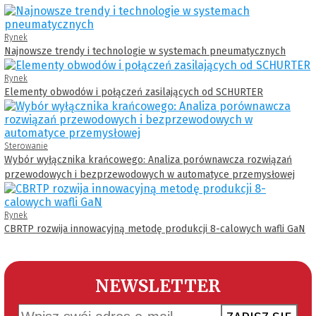
Rynek
Najnowsze trendy i technologie w systemach pneumatycznych
Rynek
Elementy obwodów i połączeń zasilających od SCHURTER
Sterowanie
Wybór wyłącznika krańcowego: Analiza porównawcza rozwiązań
przewodowych i bezprzewodowych w automatyce przemysłowej
Rynek
CBRTP rozwija innowacyjną metodę produkcji 8-calowych wafli GaN
NEWSLETTER