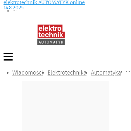
elektrotechnik AUTOMATYK online
14.8.2025
Wiadomości
Komunikacja i IT
Kontrola
Tematy specjalne
Elektrotechnika
Automatyka