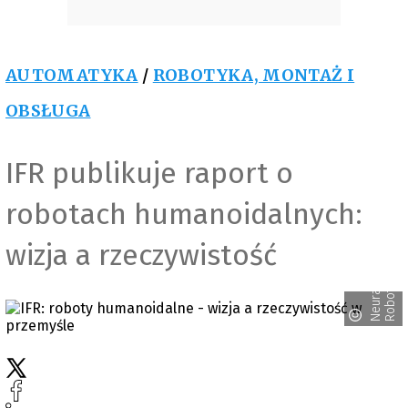
AUTOMATYKA
/
ROBOTYKA, MONTAŻ I
OBSŁUGA
IFR publikuje raport o
robotach humanoidalnych:
wizja a rzeczywistość
s
N
e
u
r
a
R
o
b
o
t
i
c