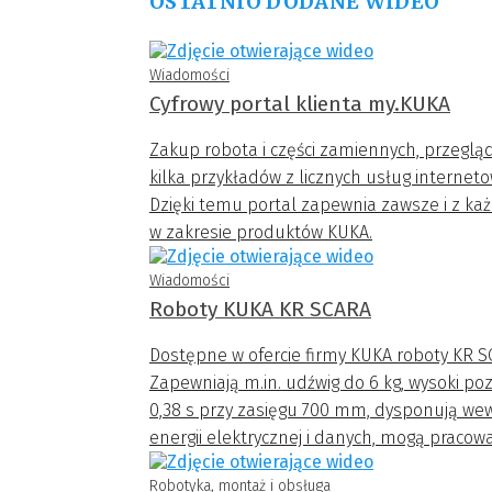
OSTATNIO DODANE WIDEO
Wiadomości
Cyfrowy portal klienta my.KUKA
Zakup robota i części zamiennych, przegląd
kilka przykładów z licznych usług interneto
Dzięki temu portal zapewnia zawsze i z każ
w zakresie produktów KUKA.
Dostęp 24/7 do informacji i usług na my
Wiadomości
Na cyfrowym portalu klienta my.KUKA możn
Roboty KUKA KR SCARA
zarządzać licencjami i zapytaniami do dzia
Dostępne w ofercie firmy KUKA roboty KR SC
bazujących na chmurze np. KUKA Xpert i KU
Zapewniają m.in. udźwig do 6 kg, wysoki pozi
0,38 s przy zasięgu 700 mm, dysponują we
energii elektrycznej i danych, mogą praco
kompaktowe rozmiary i niewielką masę.
Robotyka, montaż i obsługa