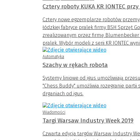
Cztery roboty KUKA KR IONTEC przy p
Cztery nowe egzemplarze robotów przemy
łódzkiej fabryce pralek firmy BSH Sprzęt
zrealizowanym przez firmę Blumenbecker pr
pralek. Wybór modeli z serii KR IONTEC wyn
roboty.
Automatyka
Szachy w rękach robota
Systemy liniowe od igus umożliwiają przes
"Chess Buddy" umożliwia rozegranie partii 
drganiach od igus.
Wiadomości
Targi Warsaw Industry Week 2019
Czwarta edycja targów Warsaw Industry Wee