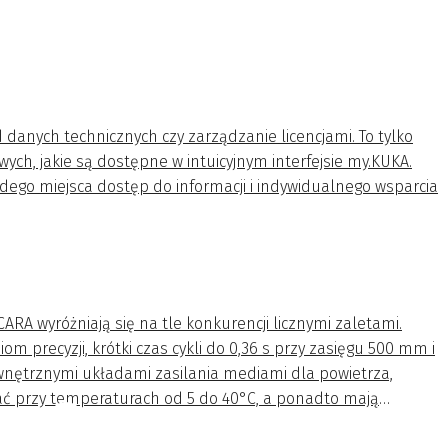
 danych technicznych czy zarządzanie licencjami. To tylko
wych, jakie są dostępne w intuicyjnym interfejsie my.KUKA.
dego miejsca dostęp do informacji i indywidualnego wsparcia
.KUKA
a łatwo odczytać dane produktów i informacje o dostępności,
łu wsparcia technicznego oraz korzystać z platform
ARA wyróżniają się na tle konkurencji licznymi zaletami.
KA Robot Selector.
om precyzji, krótki czas cykli do 0,36 s przy zasięgu 500 mm i
wnętrznymi układami zasilania mediami dla powietrza,
wać przy temperaturach od 5 do 40°C, a ponadto mają