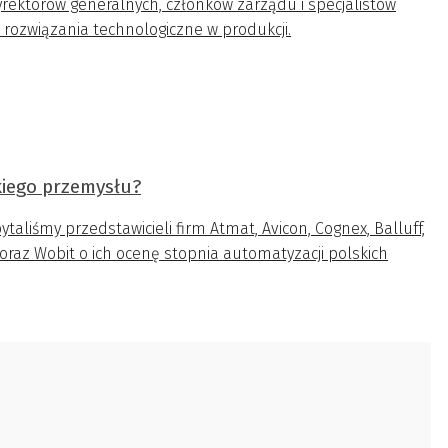
yrektorów generalnych, członków zarządu i specjalistów
rozwiązania technologiczne w produkcji.
kiego przemysłu?
liśmy przedstawicieli firm Atmat, Avicon, Cognex, Balluff,
oraz Wobit o ich ocenę stopnia automatyzacji polskich