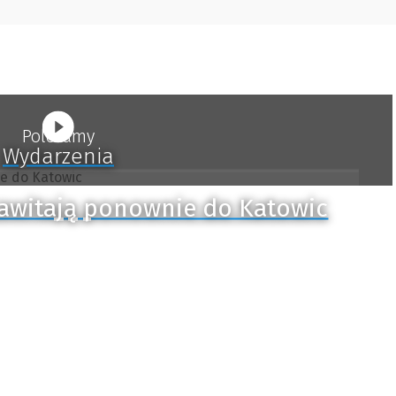
Polecamy
Wydarzenia
zawitają ponownie do Katowic