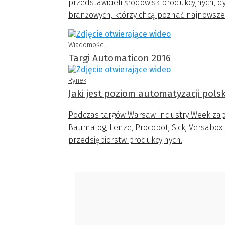
przedstawicieli środowisk produkcyjnych, d
branżowych, którzy chcą poznać najnowsze 
Wiadomości
Targi Automaticon 2016
Rynek
Jaki jest poziom automatyzacji pols
Podczas targów Warsaw Industry Week zapyta
Baumalog, Lenze, Procobot, Sick, Versabox 
przedsiębiorstw produkcyjnych.