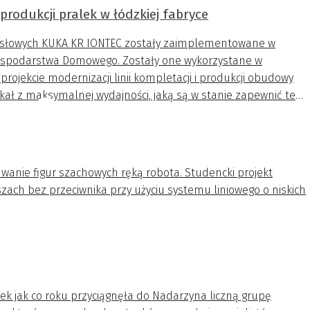
rodukcji pralek w łódzkiej fabryce
słowych KUKA KR IONTEC zostały zaimplementowane w
 Gospodarstwa Domowego. Zostały one wykorzystane w
ojekcie modernizacji linii kompletacji i produkcji obudowy
ikał z maksymalnej wydajności, jaką są w stanie zapewnić te
uwanie figur szachowych ręką robota. Studencki projekt
szach bez przeciwnika przy użyciu systemu liniowego o niskich
k jak co roku przyciągnęła do Nadarzyna liczną grupę