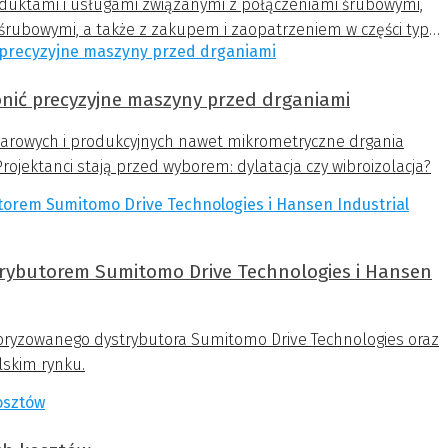
oduktami i usługami związanymi z połączeniami śrubowymi,
śrubowymi, a także z zakupem i zaopatrzeniem w części typu
ronić precyzyjne maszyny przed drganiami
iarowych i produkcyjnych nawet mikrometryczne drgania
ojektanci stają przed wyborem: dylatacja czy wibroizolacja?
ybutorem Sumitomo Drive Technologies i Hansen
oryzowanego dystrybutora Sumitomo Drive Technologies oraz
lskim rynku.