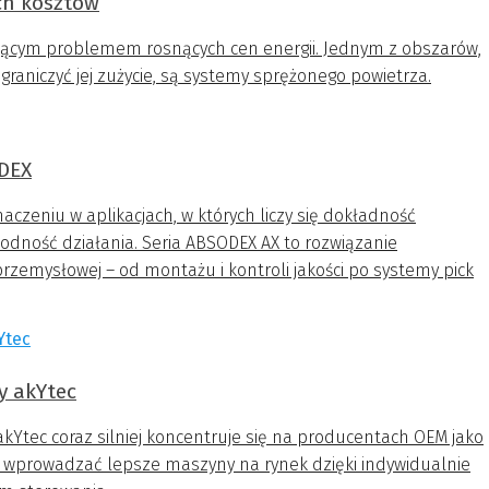
ch kosztów
jącym problemem rosnących cen energii. Jednym z obszarów,
raniczyć jej zużycie, są systemy sprężonego powietrza.
ODEX
aczeniu w aplikacjach, w których liczy się dokładność
odność działania. Seria ABSODEX AX to rozwiązanie
zemysłowej – od montażu i kontroli jakości po systemy pick
y akYtec
kYtec coraz silniej koncentruje się na producentach OEM jako
j wprowadzać lepsze maszyny na rynek dzięki indywidualnie