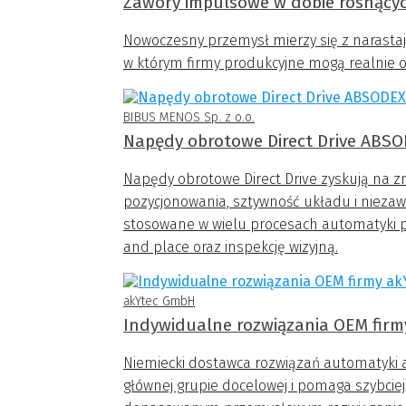
Zawory impulsowe w dobie rosnący
Nowoczesny przemysł mierzy się z narasta
w którym firmy produkcyjne mogą realnie og
BIBUS MENOS Sp. z o.o.
Napędy obrotowe Direct Drive ABS
Napędy obrotowe Direct Drive zyskują na zn
pozycjonowania, sztywność układu i niezaw
stosowane w wielu procesach automatyki pr
and place oraz inspekcję wizyjną.
akYtec GmbH
Indywidualne rozwiązania OEM firm
Niemiecki dostawca rozwiązań automatyki a
głównej grupie docelowej i pomaga szybcie