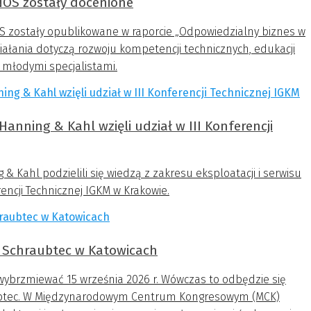
NOS zostały docenione
S zostały opublikowane w raporcie „Odpowiedzialny biznes w
ziałania dotyczą rozwoju kompetencji technicznych, edukacji
 młodymi specjalistami.
anning & Kahl wzięli udział w III Konferencji
 Kahl podzielili się wiedzą z zakresu eksploatacji i serwisu
ncji Technicznej IGKM w Krakowie.
w Schraubtec w Katowicach
wybrzmiewać 15 września 2026 r. Wówczas to odbędzie się
aubtec. W Międzynarodowym Centrum Kongresowym (MCK)