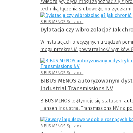
zwiedzający będą mogli zapoznać się z pr
techniką łączenia śrubowego, narzędziami 
C (C-parts).
BIBUS MENOS Sp. z o.o.
Dylatacja czy wibroizolacja? Jak ch
W instalacjach precyzyjnych urządzeń pom
mogą przekreślić powtarzalność wyników. Pr
BIBUS MENOS Sp. z o.o.
BIBUS MENOS autoryzowanym dystr
Industrial Transmissions NV
BIBUS MENOS legitymuje się statusem aut
Hansen Industrial Transmissions NV na po
BIBUS MENOS Sp. z o.o.