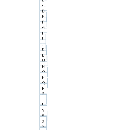
B
C
D
E
F
G
H
I
J
K
L
M
N
O
P
Q
R
S
T
U
V
W
X
Y