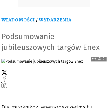
WIADOMOŚCI
/
WYDARZENIA
Podsumowanie
jubileuszowych targów Enex
e
T
a
r
g
i
K
i
e
l
c
Dla miłośników energooszczędnych i