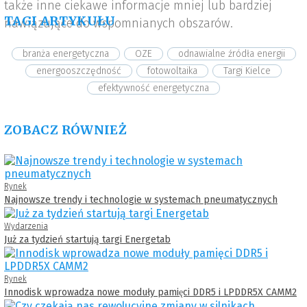
także inne ciekawe informacje mniej lub bardziej
TAGI ARTYKUŁU
nawiązujące do wspomnianych obszarów.
branża energetyczna
OZE
odnawialne źródła energii
energooszczędność
fotowoltaika
Targi Kielce
efektywność energetyczna
ZOBACZ RÓWNIEŻ
Rynek
Najnowsze trendy i technologie w systemach pneumatycznych
Wydarzenia
Już za tydzień startują targi Energetab
Rynek
Innodisk wprowadza nowe moduły pamięci DDR5 i LPDDR5X CAMM2