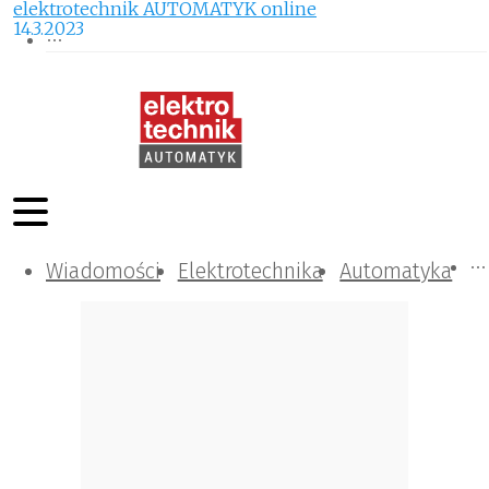
elektrotechnik AUTOMATYK online
14.3.2023
Wiadomości
Komunikacja i IT
Kontrola
Tematy specjalne
Elektrotechnika
Automatyka