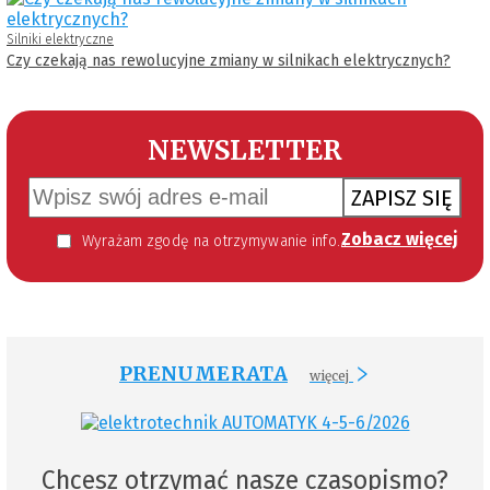
Silniki elektryczne
Czy czekają nas rewolucyjne zmiany w silnikach elektrycznych?
NEWSLETTER
ZAPISZ SIĘ
Zobacz więcej
Wyrażam zgodę na otrzymywanie informacji handlowej kierowanej do mnie za pomocą środków komunikacji elektronicznej w szczególności poczty elektronicznej zgodnie z przepisem art. 10 ust 2 ustawy z dnia 18 lipca 2002 roku o świadczeniu usług drogą elektroniczną (Dz. U. 144 z 2002 r. poz. 1204). Zgoda jest dobrowolna, jednak jej wyrażenie jest konieczne, aby otrzymywać newsletter.
PRENUMERATA
więcej
Chcesz otrzymać nasze czasopismo?