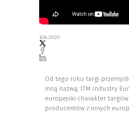
10.6.2020
Od tego roku targi przemys
inną nazwą: ITM Industry Eu
europejski charakter targów
producentów z innych europe