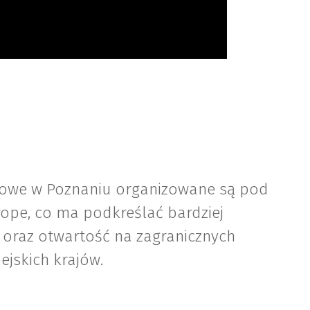
łowe w Poznaniu organizowane są pod
rope, co ma podkreślać bardziej
 oraz otwartość na zagranicznych
jskich krajów.