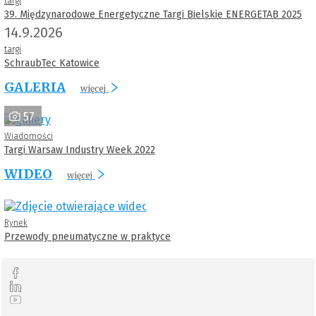
targi
39. Międzynarodowe Energetyczne Targi Bielskie ENERGETAB 2025
14.9.2026
targi
SchraubTec Katowice
GALERIA
więcej
57
Wiadomości
Targi Warsaw Industry Week 2022
WIDEO
więcej
Rynek
Przewody pneumatyczne w praktyce