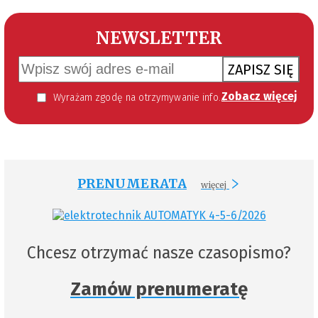
NEWSLETTER
ZAPISZ SIĘ
Zobacz więcej
Wyrażam zgodę na otrzymywanie informacji handlowej kierowanej do mnie za pomocą środków komunikacji elektronicznej w szczególności poczty elektronicznej zgodnie z przepisem art. 10 ust 2 ustawy z dnia 18 lipca 2002 roku o świadczeniu usług drogą elektroniczną (Dz. U. 144 z 2002 r. poz. 1204). Zgoda jest dobrowolna, jednak jej wyrażenie jest konieczne, aby otrzymywać newsletter.
PRENUMERATA
więcej
Chcesz otrzymać nasze czasopismo?
Zamów prenumeratę