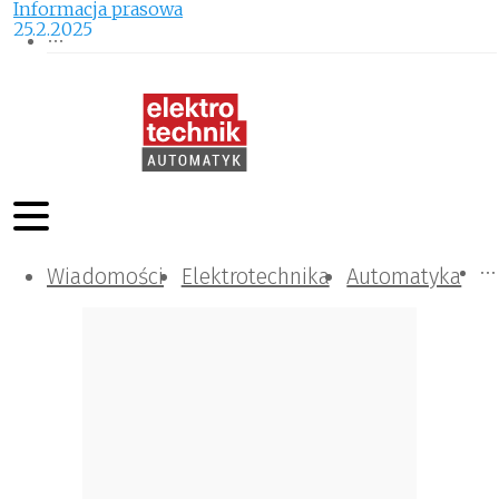
Informacja prasowa
25.2.2025
Wiadomości
Komunikacja i IT
Kontrola
Tematy specjalne
Elektrotechnika
Automatyka