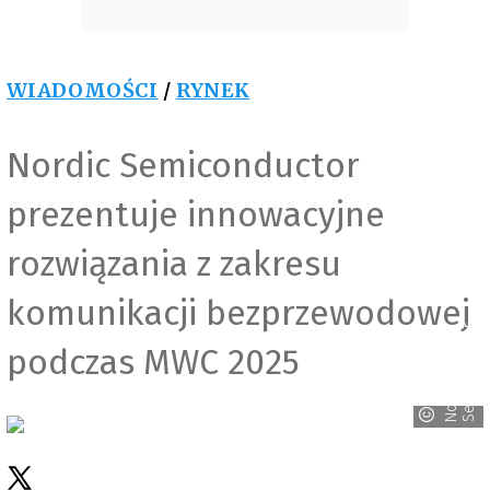
WIADOMOŚCI
/
RYNEK
Nordic Semiconductor
prezentuje innowacyjne
rozwiązania z zakresu
komunikacji bezprzewodowej
r
podczas MWC 2025
N
o
r
d
i
c
S
e
m
i
c
o
n
d
u
c
t
o