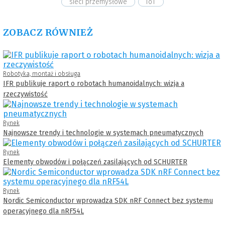
sieci przemysłowe
IoT
ZOBACZ RÓWNIEŻ
Robotyka, montaż i obsługa
IFR publikuje raport o robotach humanoidalnych: wizja a
rzeczywistość
Rynek
Najnowsze trendy i technologie w systemach pneumatycznych
Rynek
Elementy obwodów i połączeń zasilających od SCHURTER
Rynek
Nordic Semiconductor wprowadza SDK nRF Connect bez systemu
operacyjnego dla nRF54L