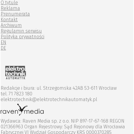
O tytule
Reklama
Prenumerata
Kontakt
Archiwum
Regulamin serwisu
Polityka prywatności
EN
DE
Redakcje i biura: ul. Strzegomska 42AB 53-611 Wrocław
tel. 71 7823 180
elektrotechnik@elektrotechnikautomatyk.pl
Wydawca: Raven Media sp. z o.o. NIP 897-17-67-168 REGON
021366963 Organ Rejestrowy: Sąd Rejonowy dla Wrocławia
Fabrycznej VI Wydział Gospodarczy KRS 0000370285