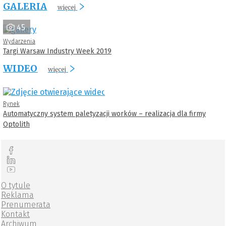
GALERIA
więcej
45
Wydarzenia
Targi Warsaw Industry Week 2019
WIDEO
więcej
Rynek
Automatyczny system paletyzacji worków – realizacja dla firmy
Optolith
O tytule
Reklama
Prenumerata
Kontakt
Archiwum