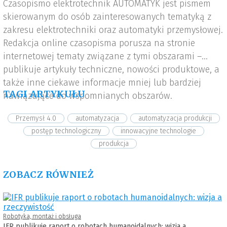
Czasopismo elektrotechnik AUTOMATYK jest pismem
skierowanym do osób zainteresowanych tematyką z
zakresu elektrotechniki oraz automatyki przemysłowej.
Redakcja online czasopisma porusza na stronie
internetowej tematy związane z tymi obszarami –
publikuje artykuły techniczne, nowości produktowe, a
także inne ciekawe informacje mniej lub bardziej
TAGI ARTYKUŁU
nawiązujące do wspomnianych obszarów.
Przemysł 4.0
automatyzacja
automatyzacja produkcji
postęp technologiczny
innowacyjne technologie
produkcja
ZOBACZ RÓWNIEŻ
Robotyka, montaż i obsługa
IFR publikuje raport o robotach humanoidalnych: wizja a