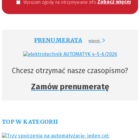
Zobacz więcej
Wyrażam zgodę na otrzymywanie informacji handlowej kierowanej do mnie za pomocą środków komunikacji elektronicznej w szczególności poczty elektronicznej zgodnie z przepisem art. 10 ust 2 ustawy z dnia 18 lipca 2002 roku o świadczeniu usług drogą elektroniczną (Dz. U. 144 z 2002 r. poz. 1204). Zgoda jest dobrowolna, jednak jej wyrażenie jest konieczne, aby otrzymywać newsletter.
PRENUMERATA
więcej
Chcesz otrzymać nasze czasopismo?
Zamów prenumeratę
TOP W KATEGORII