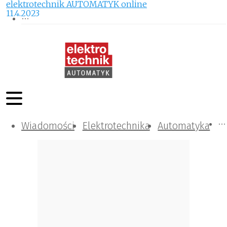
elektrotechnik AUTOMATYK online
11.4.2023
Wiadomości
Komunikacja i IT
Kontrola
Tematy specjalne
Elektrotechnika
Automatyka