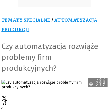
TEMATY SPECJALNE
/
AUTOMATYZACJA
PRODUKCJI
Czy automatyzacja rozwiąże
problemy firm
produkcyjnych?
G
o
r
o
e
n
k
o
f
/
A
d
o
S
t
o
c
d
e
b
k