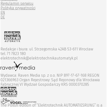
Regulamin serwisu
Polityka prywatności
EN
DE
Redakcje i biura: ul. Strzegomska 42AB 53-611 Wrocław
tel. 71 7823 180
elektrotechnik@elektrotechnikautomatyk.pl
Wydawca: Raven Media sp. z o.o. NIP 897-17-67-168 REGON
021366963 Organ Rejestrowy: Sąd Rejonowy dla Wrocławia
Fabrycznej VI Wydział Gospodarczy KRS 0000370285
Licencja:
The Polish edition of “Elektrotechnik AUTOMATIESRUNG” is a