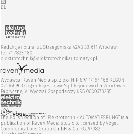
EN
DE
Redakcje i biura: ul. Strzegomska 42AB 53-611 Wrocław
tel. 71 7823 180
elektrotechnik@elektrotechnikautomatyk.pl
Wydawca: Raven Media sp. z o.o. NIP 897-17-67-168 REGON
021366963 Organ Rejestrowy: Sąd Rejonowy dla Wrocławia
Fabrycznej VI Wydział Gospodarczy KRS 0000370285
Licencja:
The Polish edition of “Elektrotechnik AUTOMATIESRUNG” is a
publication of Raven Media sp. z o.o. licensed by Vogel
Communications Group GmbH & Co. KG, 97082