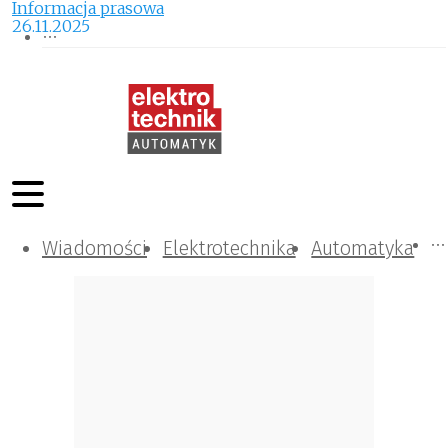
Informacja prasowa
26.11.2025
Wiadomości
Komunikacja i IT
Kontrola
Tematy specjalne
Elektrotechnika
Automatyka