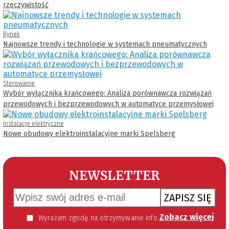
rzeczywistość
Rynek
Najnowsze trendy i technologie w systemach pneumatycznych
Sterowanie
Wybór wyłącznika krańcowego: Analiza porównawcza rozwiązań
przewodowych i bezprzewodowych w automatyce przemysłowej
Instalacje elektryczne
Nowe obudowy elektroinstalacyjne marki Spelsberg
NEWSLETTER
ZAPISZ SIĘ
Zobacz więcej
Wyrażam zgodę na otrzymywanie informacji handlowej kierowanej do mnie za pomocą środków komunikacji elektronicznej w szczególności poczty elektronicznej zgodnie z przepisem art. 10 ust 2 ustawy z dnia 18 lipca 2002 roku o świadczeniu usług drogą elektroniczną (Dz. U. 144 z 2002 r. poz. 1204). Zgoda jest dobrowolna, jednak jej wyrażenie jest konieczne, aby otrzymywać newsletter.