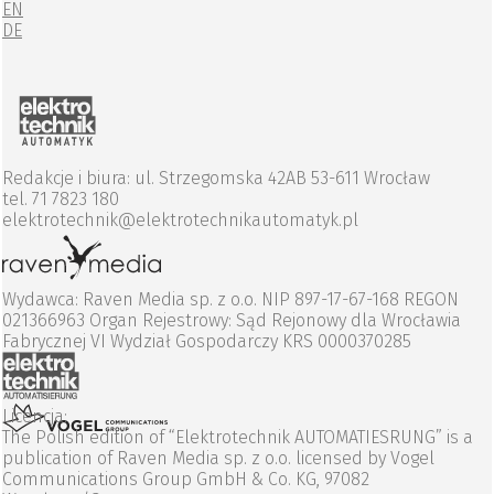
EN
DE
Redakcje i biura: ul. Strzegomska 42AB 53-611 Wrocław
tel. 71 7823 180
elektrotechnik@elektrotechnikautomatyk.pl
Wydawca: Raven Media sp. z o.o. NIP 897-17-67-168 REGON
021366963 Organ Rejestrowy: Sąd Rejonowy dla Wrocławia
Fabrycznej VI Wydział Gospodarczy KRS 0000370285
Licencja:
The Polish edition of “Elektrotechnik AUTOMATIESRUNG” is a
publication of Raven Media sp. z o.o. licensed by Vogel
Communications Group GmbH & Co. KG, 97082