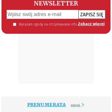
NEWSLETTER
ZAPISZ SIĘ
Zobacz więcej
Wyrażam zgodę na otrzymywanie informacji handlowej kierowanej do mnie za pomocą środków komunikacji elektronicznej w szczególności poczty elektronicznej zgodnie z przepisem art. 10 ust 2 ustawy z dnia 18 lipca 2002 roku o świadczeniu usług drogą elektroniczną (Dz. U. 144 z 2002 r. poz. 1204). Zgoda jest dobrowolna, jednak jej wyrażenie jest konieczne, aby otrzymywać newsletter.
PRENUMERATA
więcej