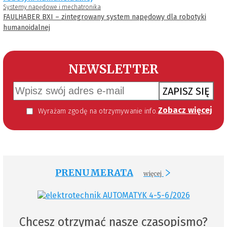
Systemy napędowe i mechatronika
FAULHABER BXI – zintegrowany system napędowy dla robotyki
humanoidalnej
NEWSLETTER
ZAPISZ SIĘ
Zobacz więcej
Wyrażam zgodę na otrzymywanie informacji handlowej kierowanej do mnie za pomocą środków komunikacji elektronicznej w szczególności poczty elektronicznej zgodnie z przepisem art. 10 ust 2 ustawy z dnia 18 lipca 2002 roku o świadczeniu usług drogą elektroniczną (Dz. U. 144 z 2002 r. poz. 1204). Zgoda jest dobrowolna, jednak jej wyrażenie jest konieczne, aby otrzymywać newsletter.
PRENUMERATA
więcej
Chcesz otrzymać nasze czasopismo?