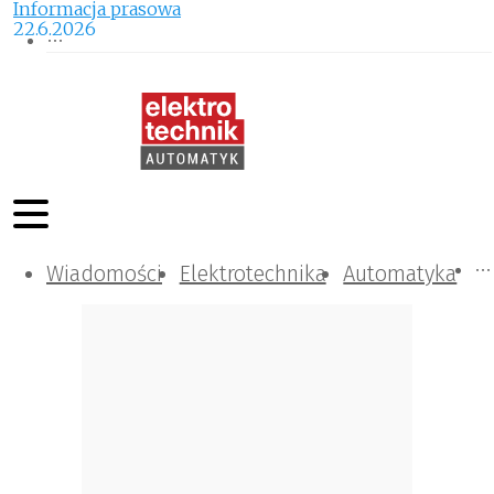
Informacja prasowa
22.6.2026
Wiadomości
Komunikacja i IT
Kontrola
Tematy specjalne
Elektrotechnika
Automatyka