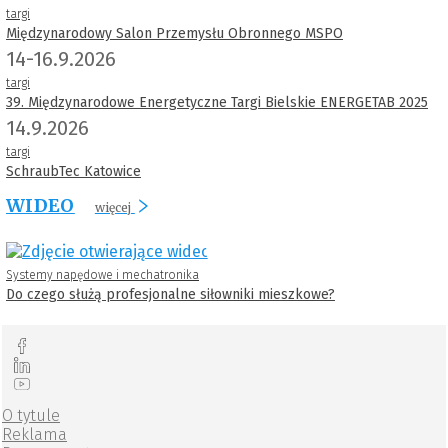
targi
Międzynarodowy Salon Przemysłu Obronnego MSPO
14-16.9.2026
targi
39. Międzynarodowe Energetyczne Targi Bielskie ENERGETAB 2025
14.9.2026
targi
SchraubTec Katowice
WIDEO
więcej
Systemy napędowe i mechatronika
Do czego służą profesjonalne siłowniki mieszkowe?
O tytule
Reklama