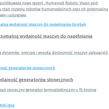
opublikowała nowy raport „Humanoid Robots: Vision and
cny stan rozwoju robotów humanoidalnych oraz ich potencjalną
wej i usługowej.
symalną wydajność maszyn do napełniania
dynamikę, precyzję i wysoką dostępność maszyn pakujących
wydajność generatorów słonecznych
wali słoneczny generator termoelektryczny o 15-krotnie