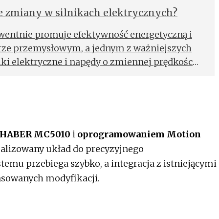
e zmiany w silnikach elektrycznych?
wentnie promuje efektywność energetyczną i
rze przemysłowym, a jednym z ważniejszych
niki elektryczne i napędy o zmiennej prędkości
LHABER MC5010
i
oprogramowaniem Motion
alizowany układ do precyzyjnego
emu przebiega szybko, a integracja z istniejącymi
sowanych modyfikacji.