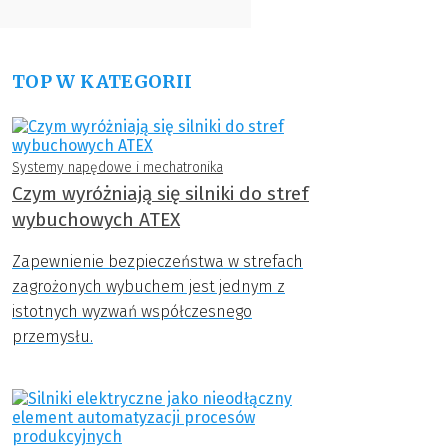
TOP W KATEGORII
Systemy napędowe i mechatronika
Czym wyróżniają się silniki do stref
wybuchowych ATEX
Zapewnienie bezpieczeństwa w strefach
zagrożonych wybuchem jest jednym z
istotnych wyzwań współczesnego
przemysłu.