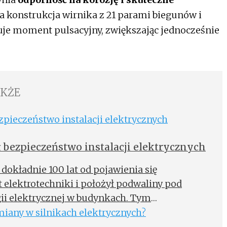
a konstrukcja wirnika z 21 parami biegunów i
e moment pulsacyjny, zwiększając jednocześnie
AKŻE
 bezpieczeństwo instalacji elektrycznych
 dokładnie 100 lat od pojawienia się
 elektrotechniki i położył podwaliny pod
gii elektrycznej w budynkach. Tym
 wyłącznik z wyzwalaczem