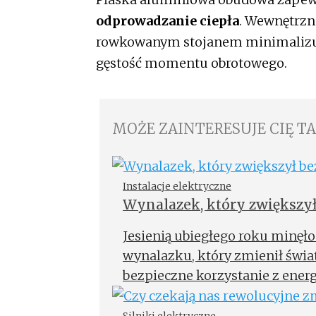
odprowadzanie ciepła
. Wewnętrzn
rowkowanym stojanem minimalizuj
gęstość momentu obrotowego.
MOŻE ZAINTERESUJE CIĘ T
Instalacje elektryczne
Wynalazek, który zwiększył
Jesienią ubiegłego roku minęło
wynalazku, który zmienił świat
bezpieczne korzystanie z ener
wynalazkiem był miniaturowy
termomagnetycznym.