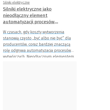
Silniki elektryczne
Silniki elektryczne jako
nieodłączny element
automatyzacji procesów
produkcyjnych
W czasach, gdy koszty wytworzenia
stanowią często „być albo nie być” dla
producentów, coraz bardziej znaczącą
rolę odgrywa automatyzacja procesów
wytwórczych. Nieodłącznym elementem
automatyzacji jest element wprawiający
w ruch, którego podstawą jest silnik
elektryczny.