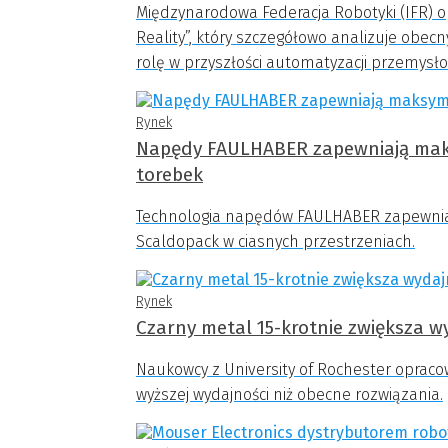
Międzynarodowa Federacja Robotyki (IFR) 
Reality”, który szczegółowo analizuje obe
rolę w przyszłości automatyzacji przemysło
Rynek
Napędy FAULHABER zapewniają mak
torebek
Technologia napędów FAULHABER zapewnia 
Scaldopack w ciasnych przestrzeniach.
Rynek
Czarny metal 15-krotnie zwiększa 
Naukowcy z University of Rochester opraco
wyższej wydajności niż obecne rozwiązania.