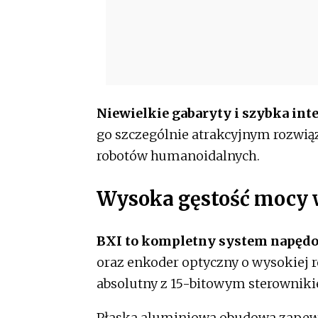
Niewielkie gabaryty i szybka int
go szczególnie atrakcyjnym rozw
robotów humanoidalnych.
Wysoka gęstość mocy 
BXI to kompletny system napęd
oraz enkoder optyczny o wysokiej 
absolutny z 15-bitowym sterowni
Płaska aluminiowa obudowa zape