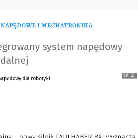
 NAPĘDOWE I MECHATRONIKA
tegrowany system napędowy
dalnej
FAULHABER
ajny – nowy silnik FAULHABER BXI wyznacza