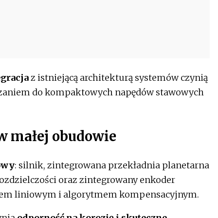
egracja
z istniejącą architekturą systemów czynią
iązaniem do kompaktowych napędów stawowych
w małej obudowie
owy
: silnik, zintegrowana przekładnia planetarna
rozdzielczości oraz zintegrowany enkoder
kiem liniowym i algorytmem kompensacyjnym.
wnia
odporność na korozję i skuteczne