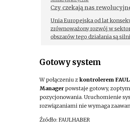
Silniki elektryczne
Czy czekają nas rewolucyjn
Unia Europejska od lat konsek
zrównoważony rozwój w sekto
obszarów tego działania są sil
obrotowej.
Gotowy system
W połączeniu z
kontrolerem FAU
Manager
powstaje gotowy, zoptym
pozycjonowania. Uruchomienie syst
rozwiązaniami nie wymaga zaawan
Źródło: FAULHABER