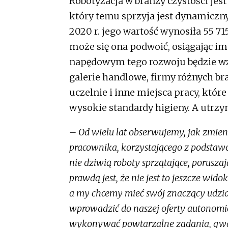
Robotyzacja w branży czystości je
który temu sprzyja jest dynamiczn
2020 r. jego wartość wynosiła 55 71
może się ona podwoić, osiągając i
napędowym tego rozwoju będzie wzr
galerie handlowe, firmy różnych bran
uczelnie i inne miejsca pracy, któr
wysokie standardy higieny. A utrz
– Od wielu lat obserwujemy, jak zmieni
pracownika, korzystającego z podstawow
nie dziwią roboty sprzątające, poruszają
prawdą jest, że nie jest to jeszcze wi
a my chcemy mieć swój znaczący udział
wprowadzić do naszej oferty autonomi
wykonywać powtarzalne zadania, gwar