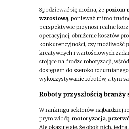
Spodziewać się można, że
poziom r
wzrostową
, ponieważ mimo trudne
perspektywie przynosi realne korz
operacyjnej, obniżenie kosztów pr
konkurencyjności, czy możliwość p
kreatywnych i wartościowych zadań. 
stojące na drodze robotyzacji, wśr
dostępem do szeroko rozumianego 
wykorzystywanie robotów, a tym s
Roboty przyszłością branży s
W rankingu sektorów najbardziej r
prym wiodą:
motoryzacja, przetwó
Ale okazuje się, że obok nich, jedną