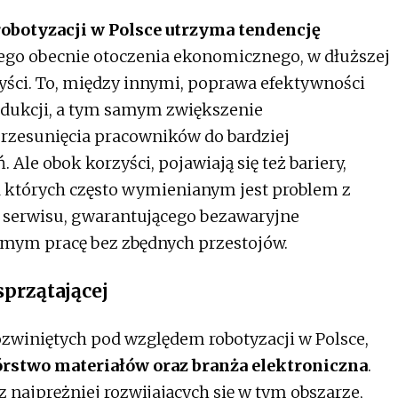
obotyzacji w Polsce utrzyma tendencję
go obecnie otoczenia ekonomicznego, w dłuższej
yści. To, między innymi, poprawa efektywności
odukcji, a tym samym zwiększenie
rzesunięcia pracowników do bardziej
Ale obok korzyści, pojawiają się też bariery,
ód których często wymienianym jest problem z
serwisu, gwarantującego bezawaryjne
amym pracę bez zbędnych przestojów.
przątającej
ozwiniętych pod względem robotyzacji w Polsce,
rstwo materiałów oraz branża elektroniczna
.
 z najprężniej rozwijających się w tym obszarze,