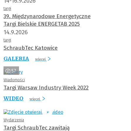
14-16.9.2026
targi
39. Międzynarodowe Energetyczne
Targi Bielskie ENERGETAB 2025
14.9.2026
targi
SchraubTec Katowice
GALERIA
więcej
57
Wiadomości
Targi Warsaw Industry Week 2022
WIDEO
więcej
Wydarzenia
Targi SchraubTec zawitają