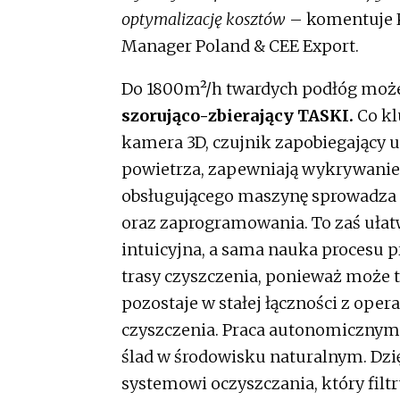
optymalizację kosztów
– komentuje K
Manager Poland & CEE Export.
Do 1800m²/h twardych podłóg może
szorująco-zbierający TASKI.
Co kl
kamera 3D, czujnik zapobiegający 
powietrza, zapewniają wykrywanie 
obsługującego maszynę sprowadza s
oraz zaprogramowania. To zaś ułat
intuicyjna, a sama nauka procesu p
trasy czyszczenia, ponieważ może t
pozostaje w stałej łączności z ope
czyszczenia. Praca autonomicznym
ślad w środowisku naturalnym. Dz
systemowi oczyszczania, który filt