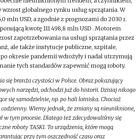
st obecnie nieuniknionym trendem, a czynnikiem,
y wzrost globalnego rynku usług sprzątania. W
5,0 mln USD, a zgodnie z prognozami do 2030 r.
mponującą kwotę 111 498,8 mln USD . Motorem
ost zapotrzebowania na usługi sprzątania przez
ż, ale także instytucje publiczne, szpitale,
e po okresie pandemii wdrożyły i nadal utrzymują
ymanie tych standardów zapewnić mogą roboty.
a się branża czystości w Polsce. Obraz pokazujący
ych narzędzi, odchodzi już do historii. Dzisiaj nikogo
ce się samodzielnie, np. po hali lotniska. Chociaż
dok codzienny. Wiemy jednak, że zmiany są nieuniknione,
 w tym procesie. Dlatego też zdecydowaliśmy się
czne roboty TASKI. To urządzenia, które mogą
antując przy tym oszczędność czasu oraz