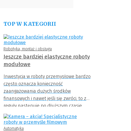
TOP W KATEGORII
Robotyka, montaż i obsługa
Jeszcze bardziej elastyczne roboty
modułowe
Inwestycja w roboty przemysłowe bardzo
często oznacza konieczność
zaangażowania dużych środków
finansowych i nawet jeśli się zwróci, to z
reguły następuje po dłuższym czasie.
Jeśli przedsiębiorstwo nie może sobie
pozwolić na tak duże wydatki,
rozwiązaniem może okazać się wdrażanie
Automatyka