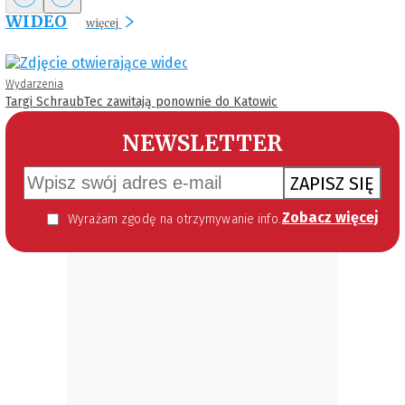
WIDEO
więcej
Wydarzenia
Targi SchraubTec zawitają ponownie do Katowic
NEWSLETTER
ZAPISZ SIĘ
Zobacz więcej
Wyrażam zgodę na otrzymywanie informacji handlowej kierowanej do mnie za pomocą środków komunikacji elektronicznej w szczególności poczty elektronicznej zgodnie z przepisem art. 10 ust 2 ustawy z dnia 18 lipca 2002 roku o świadczeniu usług drogą elektroniczną (Dz. U. 144 z 2002 r. poz. 1204). Zgoda jest dobrowolna, jednak jej wyrażenie jest konieczne, aby otrzymywać newsletter.