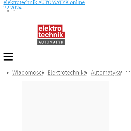
elektrotechnik AUTOMATYK online
7.2.2024
Wiadomości
Komunikacja i IT
Kontrola
Tematy specjalne
Elektrotechnika
Automatyka