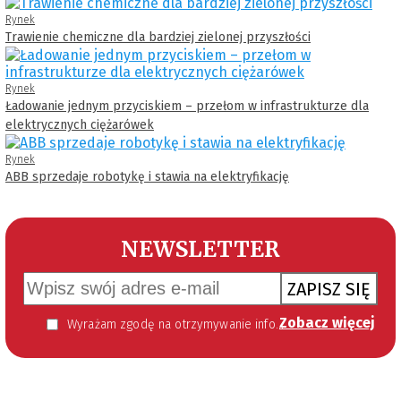
Rynek
Trawienie chemiczne dla bardziej zielonej przyszłości
Rynek
Ładowanie jednym przyciskiem – przełom w infrastrukturze dla
elektrycznych ciężarówek
Rynek
ABB sprzedaje robotykę i stawia na elektryfikację
NEWSLETTER
ZAPISZ SIĘ
Zobacz więcej
Wyrażam zgodę na otrzymywanie informacji handlowej kierowanej do mnie za pomocą środków komunikacji elektronicznej w szczególności poczty elektronicznej zgodnie z przepisem art. 10 ust 2 ustawy z dnia 18 lipca 2002 roku o świadczeniu usług drogą elektroniczną (Dz. U. 144 z 2002 r. poz. 1204). Zgoda jest dobrowolna, jednak jej wyrażenie jest konieczne, aby otrzymywać newsletter.