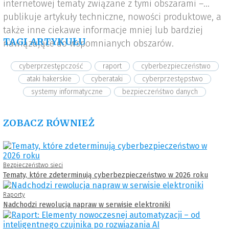
internetowej tematy związane z tymi obszarami –
publikuje artykuły techniczne, nowości produktowe, a
także inne ciekawe informacje mniej lub bardziej
TAGI ARTYKUŁU
nawiązujące do wspomnianych obszarów.
cyberprzestępczość
raport
cyberbezpieczeństwo
ataki hakerskie
cyberataki
cyberprzestępstwo
systemy informatyczne
bezpieczeńśtwo danych
ZOBACZ RÓWNIEŻ
Bezpieczeństwo sieci
Tematy, które zdeterminują cyberbezpieczeństwo w 2026 roku
Raporty
Nadchodzi rewolucja napraw w serwisie elektroniki