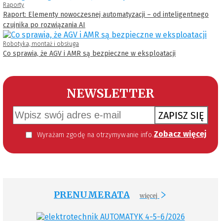
Raporty
Raport: Elementy nowoczesnej automatyzacji – od inteligentnego
czujnika po rozwiązania AI
Robotyka, montaż i obsługa
Co sprawia, że AGV i AMR są bezpieczne w eksploatacji
NEWSLETTER
ZAPISZ SIĘ
Zobacz więcej
Wyrażam zgodę na otrzymywanie informacji handlowej kierowanej do mnie za pomocą środków komunikacji elektronicznej w szczególności poczty elektronicznej zgodnie z przepisem art. 10 ust 2 ustawy z dnia 18 lipca 2002 roku o świadczeniu usług drogą elektroniczną (Dz. U. 144 z 2002 r. poz. 1204). Zgoda jest dobrowolna, jednak jej wyrażenie jest konieczne, aby otrzymywać newsletter.
PRENUMERATA
więcej