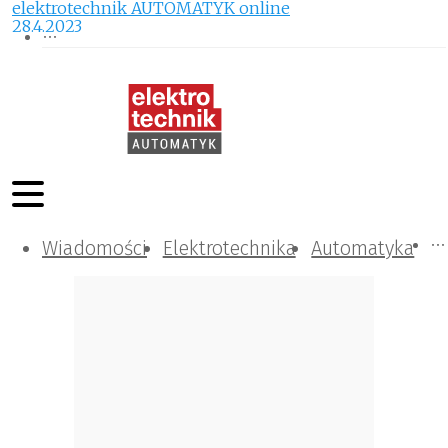
elektrotechnik AUTOMATYK online
28.4.2023
Wiadomości
Komunikacja i IT
Kontrola
Tematy specjalne
Elektrotechnika
Automatyka