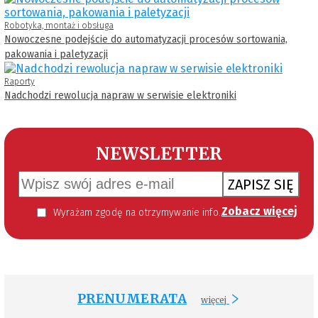
Robotyka, montaż i obsługa
Nowoczesne podejście do automatyzacji procesów sortowania,
pakowania i paletyzacji
Raporty
Nadchodzi rewolucja napraw w serwisie elektroniki
NEWSLETTER
ZAPISZ SIĘ
Zobacz więcej
Wyrażam zgodę na otrzymywanie informacji handlowej kierowanej do mnie za pomocą środków komunikacji elektronicznej w szczególności poczty elektronicznej zgodnie z przepisem art. 10 ust 2 ustawy z dnia 18 lipca 2002 roku o świadczeniu usług drogą elektroniczną (Dz. U. 144 z 2002 r. poz. 1204). Zgoda jest dobrowolna, jednak jej wyrażenie jest konieczne, aby otrzymywać newsletter.
PRENUMERATA
więcej