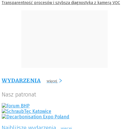
Transparentność procesów i szybsza diagnostyka z kamerą VOC
WYDARZENIA
więcej
Nasz patronat
Najbliższe wydarzenia
wiecej