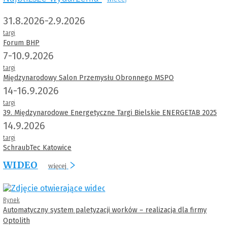
31.8.2026-2.9.2026
targi
Forum BHP
7-10.9.2026
targi
Międzynarodowy Salon Przemysłu Obronnego MSPO
14-16.9.2026
targi
39. Międzynarodowe Energetyczne Targi Bielskie ENERGETAB 2025
14.9.2026
targi
SchraubTec Katowice
WIDEO
więcej
Rynek
Automatyczny system paletyzacji worków – realizacja dla firmy
Optolith