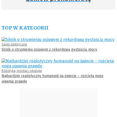
TOP W KATEGORII
Silniki elektryczne
Silnik o strumieniu osiowym z rekordową gęstością mocy
Robotyka, montaż i obsługa
Najbardziej realistyczny humanoid na świecie – rozcięta noga
ujawnia prawdę