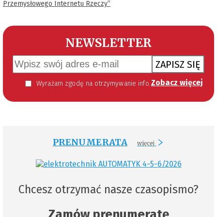
Przemysłowego Internetu Rzeczy”
NEWSLETTER
ZAPISZ SIĘ
Zobacz więcej
Wyrażam zgodę na otrzymywanie informacji handlowej kierowanej do mnie za pomocą środków komunikacji elektronicznej w szczególności poczty elektronicznej zgodnie z przepisem art. 10 ust 2 ustawy z dnia 18 lipca 2002 roku o świadczeniu usług drogą elektroniczną (Dz. U. 144 z 2002 r. poz. 1204). Zgoda jest dobrowolna, jednak jej wyrażenie jest konieczne, aby otrzymywać newsletter.
PRENUMERATA
więcej
Chcesz otrzymać nasze czasopismo?
Zamów prenumeratę