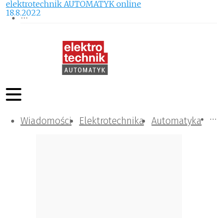
elektrotechnik AUTOMATYK online
18.8.2022
Wiadomości
Komunikacja i IT
Kontrola
Tematy specjalne
Elektrotechnika
Automatyka