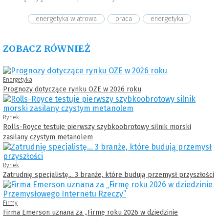
energetyka wiatrowa
praca
energetyka
ZOBACZ RÓWNIEŻ
Energetyka
Prognozy dotyczące rynku OZE w 2026 roku
Rynek
Rolls-Royce testuje pierwszy szybkoobrotowy silnik morski
zasilany czystym metanolem
Rynek
Zatrudnię specjalistę... 3 branże, które budują przemysł przyszłości
Firmy
Firma Emerson uznana za „Firmę roku 2026 w dziedzinie