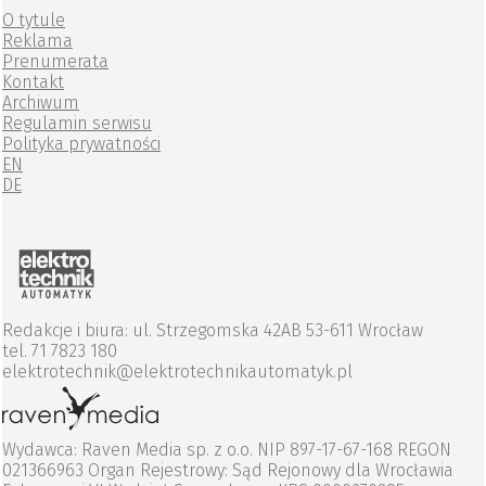
O tytule
Reklama
Prenumerata
Kontakt
Archiwum
Regulamin serwisu
Polityka prywatności
EN
DE
Redakcje i biura: ul. Strzegomska 42AB 53-611 Wrocław
tel. 71 7823 180
elektrotechnik@elektrotechnikautomatyk.pl
Wydawca: Raven Media sp. z o.o. NIP 897-17-67-168 REGON
021366963 Organ Rejestrowy: Sąd Rejonowy dla Wrocławia