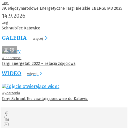
targi
39. Międzynarodowe Energetyczne Targi Bielskie ENERGETAB 2025
14.9.2026
targi
SchraubTec Katowice
GALERIA
więcej
79
Wiadomości
Targi Energetab 2022 – relacja zdjęciowa
WIDEO
więcej
Wydarzenia
Targi SchraubTec zawitają ponownie do Katowic