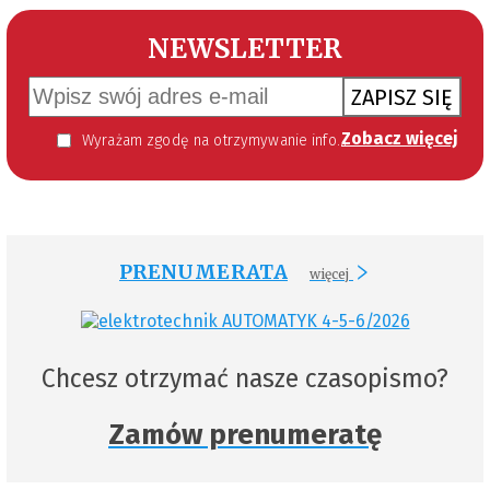
NEWSLETTER
ZAPISZ SIĘ
Zobacz więcej
Wyrażam zgodę na otrzymywanie informacji handlowej kierowanej do mnie za pomocą środków komunikacji elektronicznej w szczególności poczty elektronicznej zgodnie z przepisem art. 10 ust 2 ustawy z dnia 18 lipca 2002 roku o świadczeniu usług drogą elektroniczną (Dz. U. 144 z 2002 r. poz. 1204). Zgoda jest dobrowolna, jednak jej wyrażenie jest konieczne, aby otrzymywać newsletter.
PRENUMERATA
więcej
Chcesz otrzymać nasze czasopismo?
Zamów prenumeratę