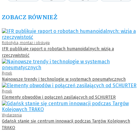
ZOBACZ RÓWNIEŻ
Robotyka, montaż i obsługa
IFR publikuje raport o robotach humanoidalnych: wizja a
rzeczywistość
Rynek
Najnowsze trendy i technologie w systemach pneumatycznych
Rynek
Elementy obwodów i połączeń zasilających od SCHURTER
Wydarzenia
Gdańsk stanie się centrum innowacji podczas Targów Kolejowych
TRAKO