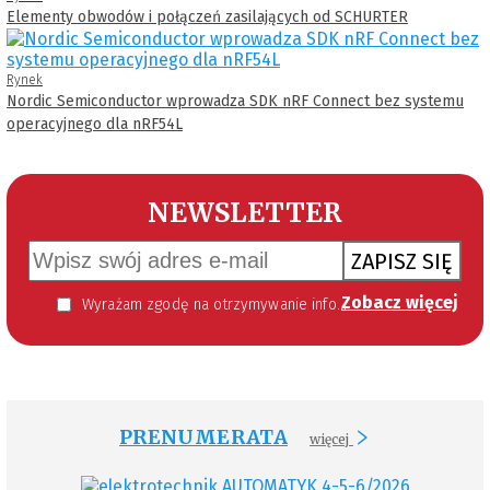
Elementy obwodów i połączeń zasilających od SCHURTER
Rynek
Nordic Semiconductor wprowadza SDK nRF Connect bez systemu
operacyjnego dla nRF54L
NEWSLETTER
ZAPISZ SIĘ
Zobacz więcej
Wyrażam zgodę na otrzymywanie informacji handlowej kierowanej do mnie za pomocą środków komunikacji elektronicznej w szczególności poczty elektronicznej zgodnie z przepisem art. 10 ust 2 ustawy z dnia 18 lipca 2002 roku o świadczeniu usług drogą elektroniczną (Dz. U. 144 z 2002 r. poz. 1204). Zgoda jest dobrowolna, jednak jej wyrażenie jest konieczne, aby otrzymywać newsletter.
PRENUMERATA
więcej