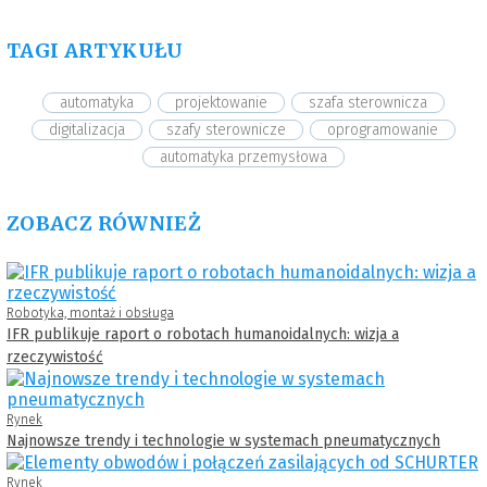
TAGI ARTYKUŁU
automatyka
projektowanie
szafa sterownicza
digitalizacja
szafy sterownicze
oprogramowanie
automatyka przemysłowa
ZOBACZ RÓWNIEŻ
Robotyka, montaż i obsługa
IFR publikuje raport o robotach humanoidalnych: wizja a
rzeczywistość
Rynek
Najnowsze trendy i technologie w systemach pneumatycznych
Rynek