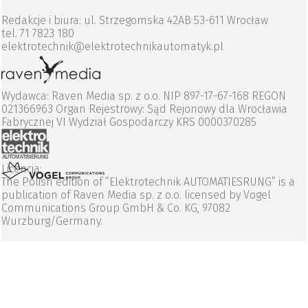
Redakcje i biura: ul. Strzegomska 42AB 53-611 Wrocław
tel. 71 7823 180
elektrotechnik@elektrotechnikautomatyk.pl
Wydawca: Raven Media sp. z o.o. NIP 897-17-67-168 REGON
021366963 Organ Rejestrowy: Sąd Rejonowy dla Wrocławia
Fabrycznej VI Wydział Gospodarczy KRS 0000370285
Licencja:
The Polish edition of “Elektrotechnik AUTOMATIESRUNG” is a
publication of Raven Media sp. z o.o. licensed by Vogel
Communications Group GmbH & Co. KG, 97082
Wurzburg/Germany.