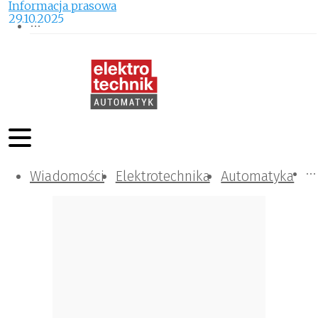
Informacja prasowa
29.10.2025
Wiadomości
Komunikacja i IT
Kontrola
Tematy specjalne
Elektrotechnika
Automatyka