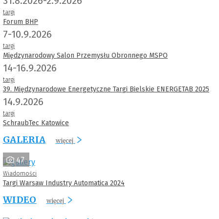
31.8.2026-2.9.2026
targi
Forum BHP
7-10.9.2026
targi
Międzynarodowy Salon Przemysłu Obronnego MSPO
14-16.9.2026
targi
39. Międzynarodowe Energetyczne Targi Bielskie ENERGETAB 2025
14.9.2026
targi
SchraubTec Katowice
GALERIA
więcej
47
Wiadomości
Targi Warsaw Industry Automatica 2024
WIDEO
więcej