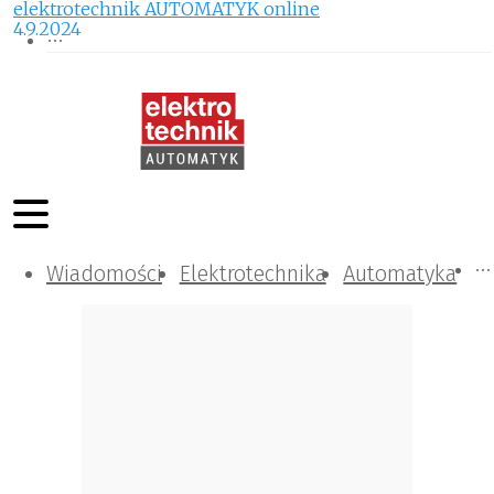
elektrotechnik AUTOMATYK online
4.9.2024
Wiadomości
Komunikacja i IT
Kontrola
Tematy specjalne
Elektrotechnika
Automatyka