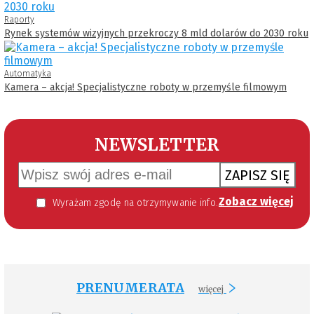
Raporty
Rynek systemów wizyjnych przekroczy 8 mld dolarów do 2030 roku
Automatyka
Kamera – akcja! Specjalistyczne roboty w przemyśle filmowym
NEWSLETTER
ZAPISZ SIĘ
Zobacz więcej
Wyrażam zgodę na otrzymywanie informacji handlowej kierowanej do mnie za pomocą środków komunikacji elektronicznej w szczególności poczty elektronicznej zgodnie z przepisem art. 10 ust 2 ustawy z dnia 18 lipca 2002 roku o świadczeniu usług drogą elektroniczną (Dz. U. 144 z 2002 r. poz. 1204). Zgoda jest dobrowolna, jednak jej wyrażenie jest konieczne, aby otrzymywać newsletter.
PRENUMERATA
więcej