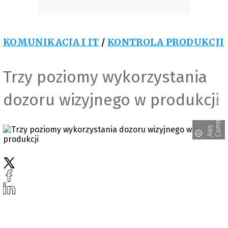
KOMUNIKACJA I IT
/
KONTROLA PRODUKCJI
Trzy poziomy wykorzystania
s
dozoru wizyjnego w produkcji
A
x
i
s
C
o
m
m
u
n
i
c
a
t
i
o
n