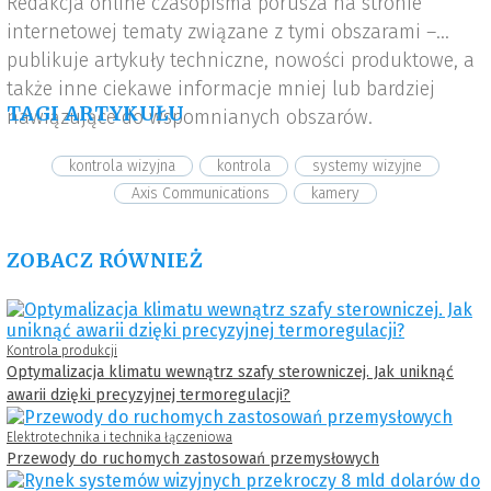
Redakcja online czasopisma porusza na stronie
internetowej tematy związane z tymi obszarami –
publikuje artykuły techniczne, nowości produktowe, a
także inne ciekawe informacje mniej lub bardziej
TAGI ARTYKUŁU
nawiązujące do wspomnianych obszarów.
kontrola wizyjna
kontrola
systemy wizyjne
Axis Communications
kamery
ZOBACZ RÓWNIEŻ
Kontrola produkcji
Optymalizacja klimatu wewnątrz szafy sterowniczej. Jak uniknąć
awarii dzięki precyzyjnej termoregulacji?
Elektrotechnika i technika łączeniowa
Przewody do ruchomych zastosowań przemysłowych