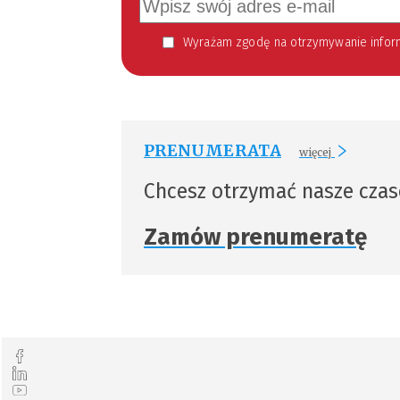
Wyrażam zgodę na otrzymywanie informacji handlowej kierowanej do mnie za pomocą środków komunikacji elektronicznej w szczególności poczty elektronicznej zgodnie z przepisem art. 10 ust 2 ustawy z dnia 18
PRENUMERATA
więcej
Chcesz otrzymać nasze cza
Zamów prenumeratę