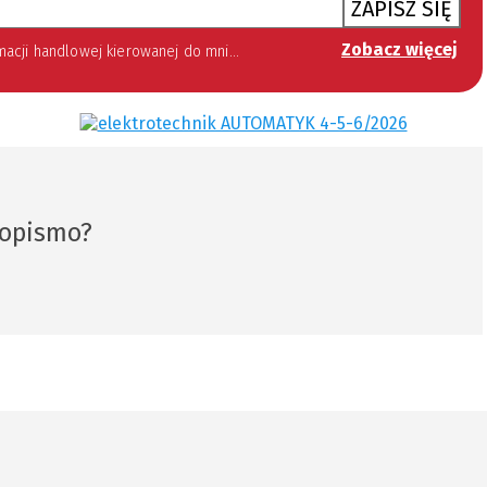
ZAPISZ SIĘ
Zobacz więcej
 lipca 2002 roku o świadczeniu usług drogą elektroniczną (Dz. U. 144 z 2002 r. poz. 1204). Zgoda jest dobrowolna, jednak jej wyrażenie jest konieczne, aby otrzymywać newsletter.
sopismo?