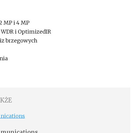
 2 MP i 4 MP
ic WDR i OptimizedIR
iz brzegowych
nia
AKŻE
mmunications