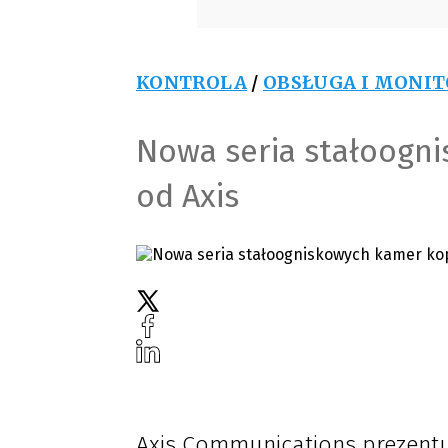
KONTROLA
/
OBSŁUGA I MONI
Nowa seria stałoogn
od Axis
Axis Communications prezent