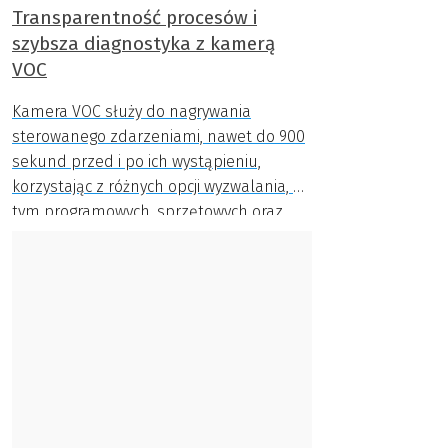
Transparentność procesów i
szybsza diagnostyka z kamerą
VOC
Kamera VOC służy do nagrywania
sterowanego zdarzeniami, nawet do 900
sekund przed i po ich wystąpieniu,
korzystając z różnych opcji wyzwalania, w
tym programowych, sprzętowych oraz
sygnałów ruchu. Pozwala to na
identyfikowanie i dokumentowanie
problemów oraz ich czynników
wyzwalających.