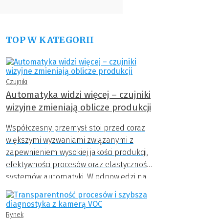
TOP W KATEGORII
Czujniki
Automatyka widzi więcej – czujniki
wizyjne zmieniają oblicze produkcji
Współczesny przemysł stoi przed coraz
większymi wyzwaniami związanymi z
zapewnieniem wysokiej jakości produkcji,
efektywności procesów oraz elastyczności
systemów automatyki. W odpowiedzi na
te potrzeby rozwija się technologia
czujników wizyjnych.
Rynek