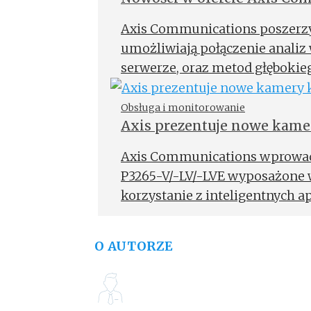
Axis Communications poszerzył
umożliwiają połączenie analiz
serwerze, oraz metod głębokie
Intelligence pozwala na jeszcze
klasyfikację obiektów, a dzięk
Obsługa i monitorowanie
Axis prezentuje nowe kam
przeszukiwanie baz danych jeszc
Axis Communications wprowad
P3265-V/-LV/-LVE wyposażone 
korzystanie z inteligentnych a
brzegu sieci. Każde z urządzeń
rozdzielczość 2 MP i szybkość t
O AUTORZE
odwzorowanie szczegółów.