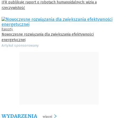
IFR publikuje raport o robotach humanoidalnych: wizja a
rzeczywistość
Raporty
Nowoczesne rozwiązania dla zwiększania efektywności
energetycznej
Artykuł sponsorowany
WYDARZENIA
więcej