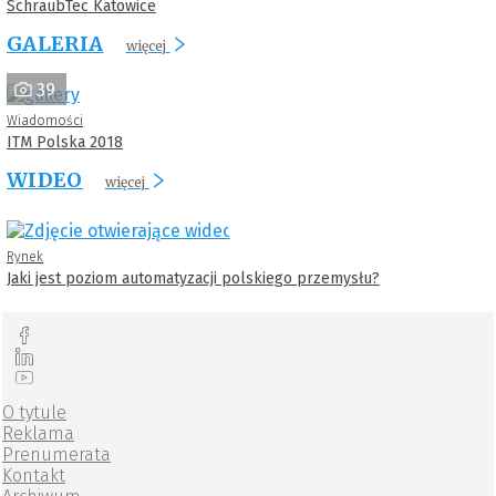
SchraubTec Katowice
GALERIA
więcej
39
Wiadomości
ITM Polska 2018
WIDEO
więcej
Rynek
Jaki jest poziom automatyzacji polskiego przemysłu?
O tytule
Reklama
Prenumerata
Kontakt