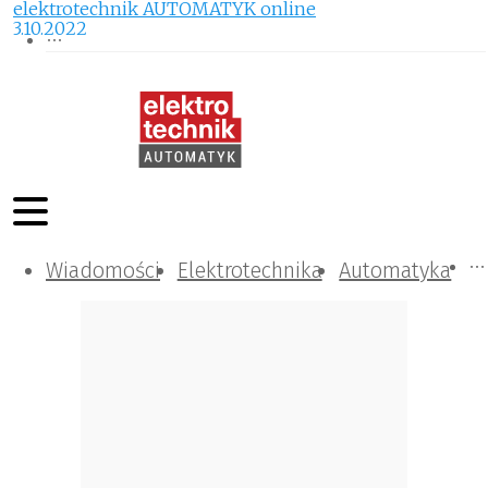
elektrotechnik AUTOMATYK online
3.10.2022
Wiadomości
Komunikacja i IT
Kontrola
Tematy specjalne
Elektrotechnika
Automatyka