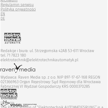
Archiwum
Regulamin serwisu
Polityka prywatności
EN
DE
Redakcje i biura: ul. Strzegomska 42AB 53-611 Wrocław
tel. 71 7823 180
elektrotechnik@elektrotechnikautomatyk.pl
Wydawca: Raven Media sp. z o.o. NIP 897-17-67-168 REGON
021366963 Organ Rejestrowy: Sąd Rejonowy dla Wrocławia
Fabrycznej VI Wydział Gospodarczy KRS 0000370285
Licencja:
The Polish edition of “Elektrotechnik AUTOMATIESRUNG” is a