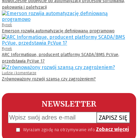
Nowoczesne podejście do automatyzacji procesów sortowania,
pakowania i paletyzacji
Rynek
Emerson rozwija automatyzację definiowaną programowo
Rynek
ARC Informatique, producent platformy SCADA/BMS PcVue,
przedstawia PcVue 17
Ludzie i komentarze
Zrównoważony rozwój szansą czy zagrożeniem?
NEWSLETTER
ZAPISZ SIĘ
Zobacz więcej
Wyrażam zgodę na otrzymywanie informacji handlowej kierowanej do mnie za pomocą środków komunikacji elektronicznej w szczególności poczty elektronicznej zgodnie z przepisem art. 10 ust 2 ustawy z dnia 18 lipca 2002 roku o świadczeniu usług drogą elektroniczną (Dz. U. 144 z 2002 r. poz. 1204). Zgoda jest dobrowolna, jednak jej wyrażenie jest konieczne, aby otrzymywać newsletter.