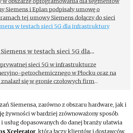
cy w obszarze oprogramowania dla segmentów
rmy Siemens i Eplan podpisały umowę o
 ramach tej umowy Siemens dołączy do sieci
 Strategiczny.
Siemens w testach sieci 5G dla
prywatnej sieci 5G w infrastrukturze
eryjno-petrochemicznego w Płocku oraz na
s znalazł się w gronie czołowych firm
y spółkę w czasie projektu.
zań Siemensa, zarówno z obszaru hardware, jak i
ję żywności w bardziej zrównoważony sposób.
i usług dopasowanych do danej branży ułatwia
s Xcelerator
, która łączy klientów i dostawców.