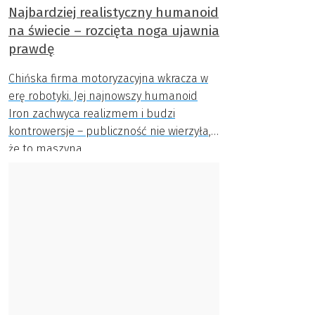
Najbardziej realistyczny humanoid
na świecie – rozcięta noga ujawnia
prawdę
Chińska firma motoryzacyjna wkracza w
erę robotyki. Jej najnowszy humanoid
Iron zachwyca realizmem i budzi
kontrowersje – publiczność nie wierzyła,
że to maszyna.