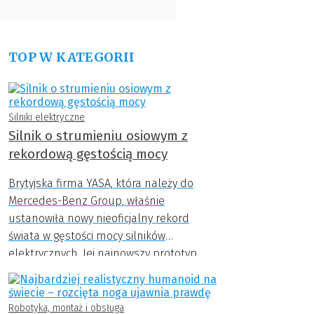
TOP W KATEGORII
Silniki elektryczne
Silnik o strumieniu osiowym z
rekordową gęstością mocy
Brytyjska firma YASA, która należy do
Mercedes-Benz Group, właśnie
ustanowiła nowy nieoficjalny rekord
świata w gęstości mocy silników
elektrycznych. Jej najnowszy prototyp
osiągnął zawrotną wartość 59 kW/kg – to
niemal o połowę więcej niż wcześniejsze
osiągnięcie tej samej firmy.
Robotyka, montaż i obsługa