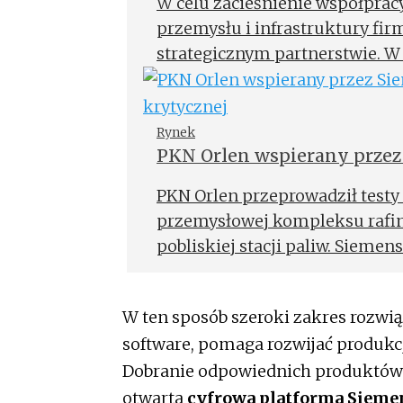
W celu zacieśnienie współpra
przemysłu i infrastruktury fi
strategicznym partnerstwie. W
partnerskiej Eplan jako Partner
Rynek
PKN Orlen wspierany przez 
infrastruktury krytycznej
PKN Orlen przeprowadził testy 
przemysłowej kompleksu rafin
pobliskiej stacji paliw. Siemen
technologicznych, które wsparł
W ten sposób szeroki zakres rozwią
software, pomaga rozwijać produkc
Dobranie odpowiednich produktów 
otwarta
cyfrowa platforma Siemen