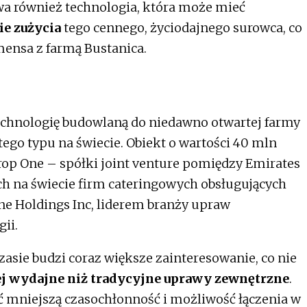
a również technologia, która może mieć
e zużycia
tego cennego, życiodajnego surowca, co
mensa z farmą Bustanica.
echnologię budowlaną do niedawno otwartej farmy
tego typu na świecie. Obiekt o wartości 40 mln
rop One – spółki joint venture pomiędzy Emirates
ych na świecie firm cateringowych obsługujących
One Holdings Inc, liderem branży upraw
gii.
asie budzi coraz większe zainteresowanie, co nie
ej wydajne niż tradycyjne uprawy zewnętrzne
.
ć mniejszą czasochłonność i możliwość łączenia w