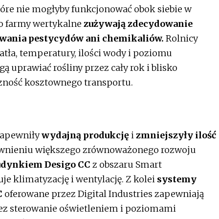
tóre nie mogłyby funkcjonować obok siebie w
o farmy wertykalne
zużywają zdecydowanie
wania pestycydów ani chemikaliów.
Rolnicy
tła, temperatury, ilości wody i poziomu
 uprawiać rośliny przez cały rok i blisko
zność kosztownego transportu.
zapewniły
wydajną produkcję
i
zmniejszyły ilość
wnieniu większego zrównoważonego rozwoju
udynkiem Desigo CC
z obszaru Smart
uje klimatyzację i wentylację. Z kolei
systemy
C
oferowane przez Digital Industries zapewniają
z sterowanie oświetleniem i poziomami