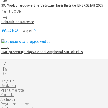
targi
39. Międzynarodowe Energetyczne Targi Bielskie ENERGETAB 2025
14.9.2026
targi
SchraubTec Katowice
WIDEO
więcej
Firmy
TME prezentuje złącza z serii Amphenol SurLok Plus
O tytule
Reklama
Prenumerata
Kontakt
Archiwum
Regulamin serwisu