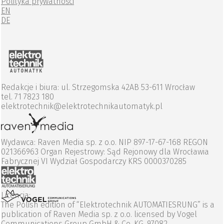
Polityka prywatności
EN
DE
Redakcje i biura: ul. Strzegomska 42AB 53-611 Wrocław
tel. 71 7823 180
elektrotechnik@elektrotechnikautomatyk.pl
Wydawca: Raven Media sp. z o.o. NIP 897-17-67-168 REGON
021366963 Organ Rejestrowy: Sąd Rejonowy dla Wrocławia
Fabrycznej VI Wydział Gospodarczy KRS 0000370285
Licencja:
The Polish edition of “Elektrotechnik AUTOMATIESRUNG” is a
publication of Raven Media sp. z o.o. licensed by Vogel
Communications Group GmbH & Co. KG, 97082