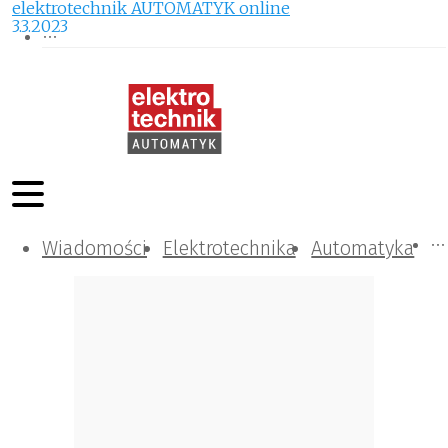
elektrotechnik AUTOMATYK online
3.3.2023
Wiadomości
Komunikacja i IT
Kontrola
Tematy specjalne
Elektrotechnika
Automatyka