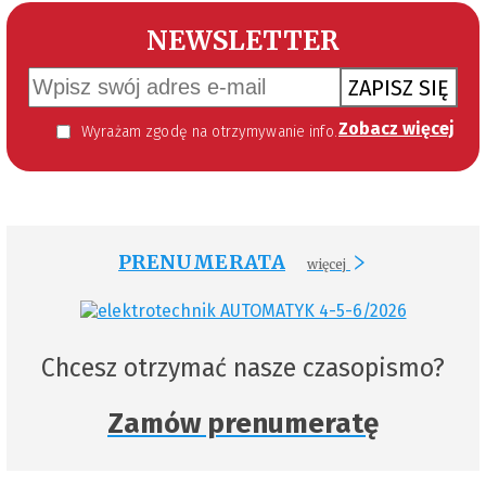
NEWSLETTER
ZAPISZ SIĘ
Zobacz więcej
Wyrażam zgodę na otrzymywanie informacji handlowej kierowanej do mnie za pomocą środków komunikacji elektronicznej w szczególności poczty elektronicznej zgodnie z przepisem art. 10 ust 2 ustawy z dnia 18 lipca 2002 roku o świadczeniu usług drogą elektroniczną (Dz. U. 144 z 2002 r. poz. 1204). Zgoda jest dobrowolna, jednak jej wyrażenie jest konieczne, aby otrzymywać newsletter.
PRENUMERATA
więcej
Chcesz otrzymać nasze czasopismo?
Zamów prenumeratę