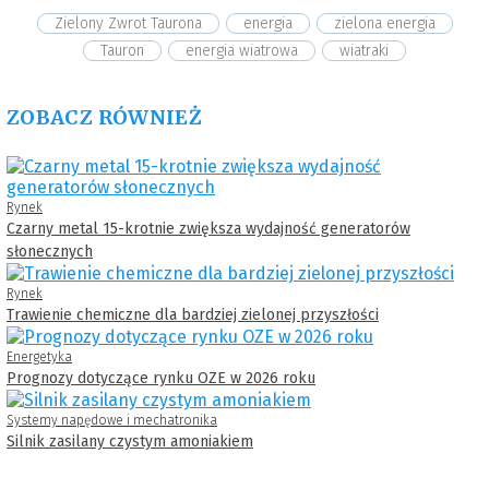
Zielony Zwrot Taurona
energia
zielona energia
Tauron
energia wiatrowa
wiatraki
ZOBACZ RÓWNIEŻ
Rynek
Czarny metal 15-krotnie zwiększa wydajność generatorów
słonecznych
Rynek
Trawienie chemiczne dla bardziej zielonej przyszłości
Energetyka
Prognozy dotyczące rynku OZE w 2026 roku
Systemy napędowe i mechatronika
Silnik zasilany czystym amoniakiem