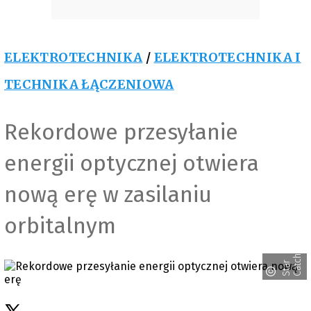
ELEKTROTECHNIKA
/
ELEKTROTECHNIKA I
TECHNIKA ŁĄCZENIOWA
Rekordowe przesyłanie
energii optycznej otwiera
nową erę w zasilaniu
orbitalnym
r
S
t
a
r
C
a
t
c
h
e