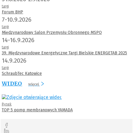
targi
Forum BHP
7-10.9.2026
targi
Międzynarodowy Salon Przemysłu Obronnego MSPO
14-16.9.2026
targi
39. Międzynarodowe Energetyczne Targi Bielskie ENERGETAB 2025
14.9.2026
targi
SchraubTec Katowice
WIDEO
więcej
Rynek
TOP 5 pomp membranowych YAMADA