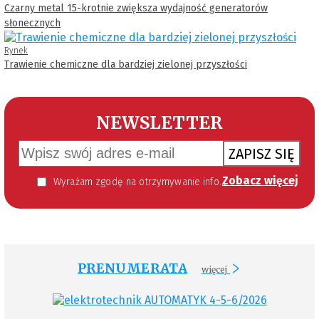
Czarny metal 15-krotnie zwiększa wydajność generatorów
słonecznych
Rynek
Trawienie chemiczne dla bardziej zielonej przyszłości
NEWSLETTER
ZAPISZ SIĘ
Zobacz więcej
Wyrażam zgodę na otrzymywanie informacji handlowej kierowanej do mnie za pomocą środków komunikacji elektronicznej w szczególności poczty elektronicznej zgodnie z przepisem art. 10 ust 2 ustawy z dnia 18 lipca 2002 roku o świadczeniu usług drogą elektroniczną (Dz. U. 144 z 2002 r. poz. 1204). Zgoda jest dobrowolna, jednak jej wyrażenie jest konieczne, aby otrzymywać newsletter.
PRENUMERATA
więcej