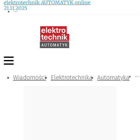
elektrotechnik AUTOMATYK online
21.11.2025
Wiadomości
Komunikacja i IT
Kontrola
Tematy specjalne
Elektrotechnika
Automatyka