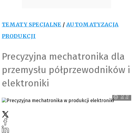
TEMATY SPECJALNE
/
AUTOMATYZACJA
PRODUKCJI
Precyzyjna mechatronika dla
przemysłu półprzewodników i
elektroniki
h
B
o
s
c
h
R
e
x
r
o
t