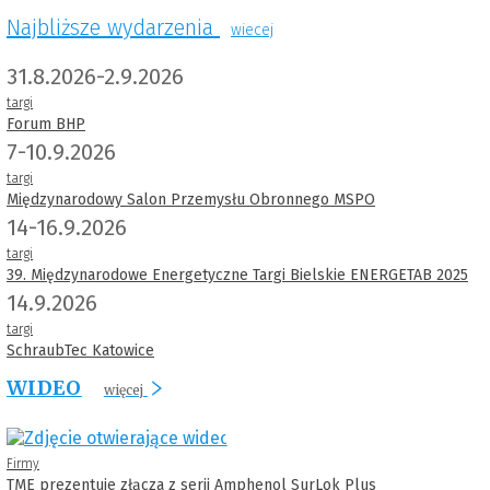
Najbliższe wydarzenia
wiecej
31.8.2026-2.9.2026
targi
Forum BHP
7-10.9.2026
targi
Międzynarodowy Salon Przemysłu Obronnego MSPO
14-16.9.2026
targi
39. Międzynarodowe Energetyczne Targi Bielskie ENERGETAB 2025
14.9.2026
targi
SchraubTec Katowice
WIDEO
więcej
Firmy
TME prezentuje złącza z serii Amphenol SurLok Plus