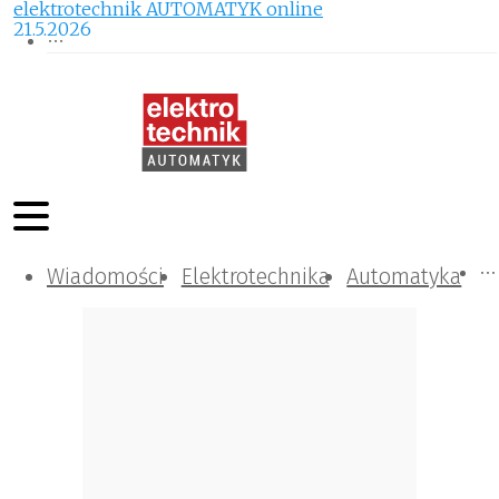
elektrotechnik AUTOMATYK online
21.5.2026
Wiadomości
Komunikacja i IT
Kontrola
Tematy specjalne
Elektrotechnika
Automatyka