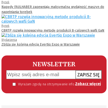
Rynek
Napędy FAULHABER zapewniają maksymalną wydajność maszyn do
napełniania torebek
Rynek
CBRTP rozwija innowacyjną metodę produkcji 8-calowych wafli GaN
Wydarzenia
Zbliża się kolejna edycja Evertiq Expo w Warszawie
NEWSLETTER
ZAPISZ SIĘ
Zobacz więcej
Wyrażam zgodę na otrzymywanie informacji handlowej kierowanej do mnie za pomocą środków komunikacji elektronicznej w szczególności poczty elektronicznej zgodnie z przepisem art. 10 ust 2 ustawy z dnia 18 lipca 2002 roku o świadczeniu usług drogą elektroniczną (Dz. U. 144 z 2002 r. poz. 1204). Zgoda jest dobrowolna, jednak jej wyrażenie jest konieczne, aby otrzymywać newsletter.