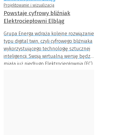
Projektowanie i wizualizacja
Powstaje cyfrowy bliźniak
Elektrociepłowni Elbląg
Grupa Energa wdraża kolejne rozwiązanie
typu digital twin, czyli cyfrowego bliźniaka
wykorzystującego technologię sztucznej
inteligencji. Swoją wirtualną wersję będzie
miała już niedługo Elektrociepłownia (EC)
Elbląg, należąca do spółki Energa
Kogeneracja (EKO).