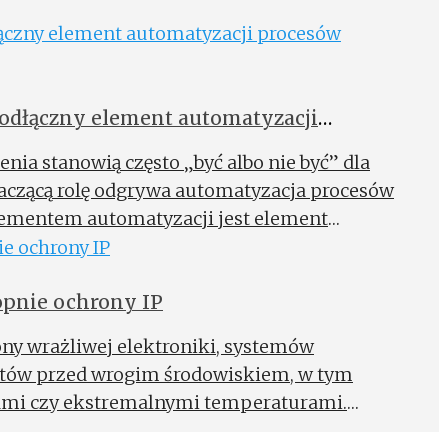
ieodłączny element automatyzacji
nia stanowią często „być albo nie być” dla
naczącą rolę odgrywa automatyzacja procesów
ementem automatyzacji jest element
dstawą jest silnik elektryczny.
pnie ochrony IP
ony wrażliwej elektroniki, systemów
ntów przed wrogim środowiskiem, w tym
jami czy ekstremalnymi temperaturami.
domy dobór obudowy z odpowiednią klasą