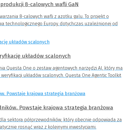
produkcji 8-calowych wafli GaN
rzania 8-calowych wafli z azotku galu. To projekt o
wa technologicznego Europy, dotychczas uzależnionej od
ryfikację układów scalonych
ia Questa One o zestaw agentowych narzędzi AI, który ma
weryfikacji układów scalonych. Questa One Agentic Toolkit
dników. Powstaje krajowa strategia branżowa
ę dla sektora półprzewodników, który obecnie odpowiada za
matycznie rosnąć wraz z kolejnymi inwestycjami.