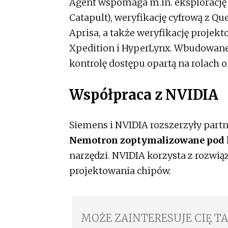
Agent wspomaga m.in. eksplorację
Catapult), weryfikację cyfrową z Qu
Aprisa, a także weryfikację projekt
Xpedition i HyperLynx. Wbudowan
kontrolę dostępu opartą na rolach o
Współpraca z NVIDIA
Siemens i NVIDIA rozszerzyły part
Nemotron zoptymalizowane pod 
narzędzi. NVIDIA korzysta z rozwi
projektowania chipów.
MOŻE ZAINTERESUJE CIĘ T