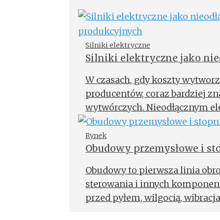
Silniki elektryczne
Silniki elektryczne jako n
procesów produkcyjnych
W czasach, gdy koszty wytworze
producentów, coraz bardziej z
wytwórczych. Nieodłącznym el
wprawiający w ruch, którego po
Rynek
Obudowy przemysłowe i sto
Obudowy to pierwsza linia obr
sterowania i innych kompone
przed pyłem, wilgocią, wibrac
Kluczem do sukcesu jest świa