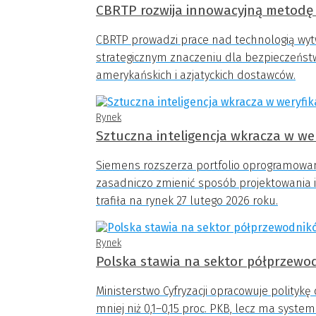
CBRTP rozwija innowacyjną metodę 
CBRTP prowadzi prace nad technologią wytwa
strategicznym znaczeniu dla bezpieczeńst
amerykańskich i azjatyckich dostawców.
Rynek
Sztuczna inteligencja wkracza w we
Siemens rozszerza portfolio oprogramowan
zasadniczo zmienić sposób projektowania i 
trafiła na rynek 27 lutego 2026 roku.
Rynek
Polska stawia na sektor półprzewo
Ministerstwo Cyfryzacji opracowuje polityk
mniej niż 0,1–0,15 proc. PKB, lecz ma syste