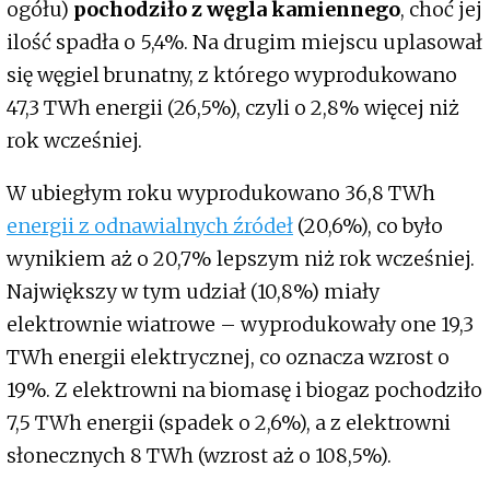
ogółu)
pochodziło z węgla kamiennego
, choć jej
ilość spadła o 5,4%. Na drugim miejscu uplasował
się węgiel brunatny, z którego wyprodukowano
47,3 TWh energii (26,5%), czyli o 2,8% więcej niż
rok wcześniej.
W ubiegłym roku wyprodukowano 36,8 TWh
energii z odnawialnych źródeł
(20,6%), co było
wynikiem aż o 20,7% lepszym niż rok wcześniej.
Największy w tym udział (10,8%) miały
elektrownie wiatrowe – wyprodukowały one 19,3
TWh energii elektrycznej, co oznacza wzrost o
19%. Z elektrowni na biomasę i biogaz pochodziło
7,5 TWh energii (spadek o 2,6%), a z elektrowni
słonecznych 8 TWh (wzrost aż o 108,5%).