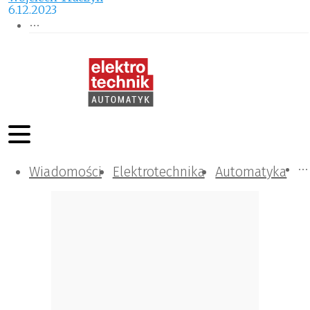
6.12.2023
Wiadomości
Komunikacja i IT
Kontrola
Tematy specjalne
Elektrotechnika
Automatyka