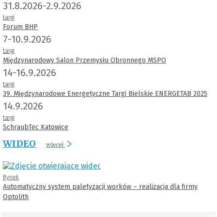
31.8.2026-2.9.2026
targi
Forum BHP
7-10.9.2026
targi
Międzynarodowy Salon Przemysłu Obronnego MSPO
14-16.9.2026
targi
39. Międzynarodowe Energetyczne Targi Bielskie ENERGETAB 2025
14.9.2026
targi
SchraubTec Katowice
WIDEO
więcej
Rynek
Automatyczny system paletyzacji worków – realizacja dla firmy
Optolith