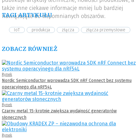
publikuje artykuły techniczne, nowości produktowe, a
także inne ciekawe informacje mniej lub bardziej
TAGI ARTYKUŁU
nawiązujące do wspomnianych obszarów.
IoT
produkcja
złącza
złącza przemysłowe
ZOBACZ RÓWNIEŻ
Rynek
Nordic Semiconductor wprowadza SDK nRF Connect bez systemu
operacyjnego dla nRF54L
Rynek
Czarny metal 15-krotnie zwiększa wydajność generatorów
słonecznych
Rynek