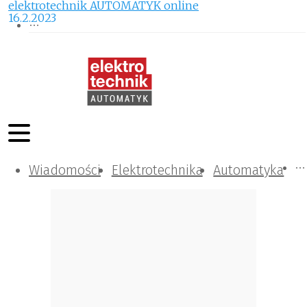
elektrotechnik AUTOMATYK online
16.2.2023
Wiadomości
Komunikacja i IT
Kontrola
Tematy specjalne
Elektrotechnika
Automatyka