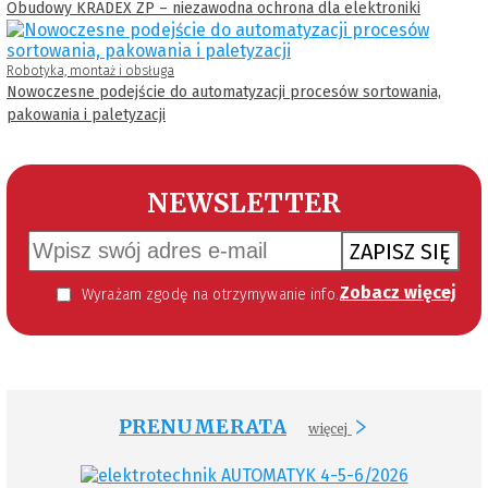
Obudowy KRADEX ZP – niezawodna ochrona dla elektroniki
Robotyka, montaż i obsługa
Nowoczesne podejście do automatyzacji procesów sortowania,
pakowania i paletyzacji
NEWSLETTER
ZAPISZ SIĘ
Zobacz więcej
Wyrażam zgodę na otrzymywanie informacji handlowej kierowanej do mnie za pomocą środków komunikacji elektronicznej w szczególności poczty elektronicznej zgodnie z przepisem art. 10 ust 2 ustawy z dnia 18 lipca 2002 roku o świadczeniu usług drogą elektroniczną (Dz. U. 144 z 2002 r. poz. 1204). Zgoda jest dobrowolna, jednak jej wyrażenie jest konieczne, aby otrzymywać newsletter.
PRENUMERATA
więcej