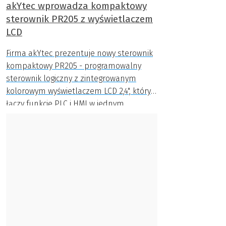
akYtec wprowadza kompaktowy
sterownik PR205 z wyświetlaczem
LCD
Firma akYtec prezentuje nowy sterownik
kompaktowy PR205 - programowalny
sterownik logiczny z zintegrowanym
kolorowym wyświetlaczem LCD 2,4", który
łączy funkcje PLC i HMI w jednym
urządzeniu do montażu na szynie DIN.