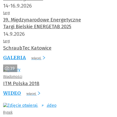
14-16.9.2026
targi
39. Międzynarodowe Energetyczne
Targi Bielskie ENERGETAB 2025
14.9.2026
targi
SchraubTec Katowice
GALERIA
więcej
39
Wiadomości
ITM Polska 2018
WIDEO
więcej
Rynek