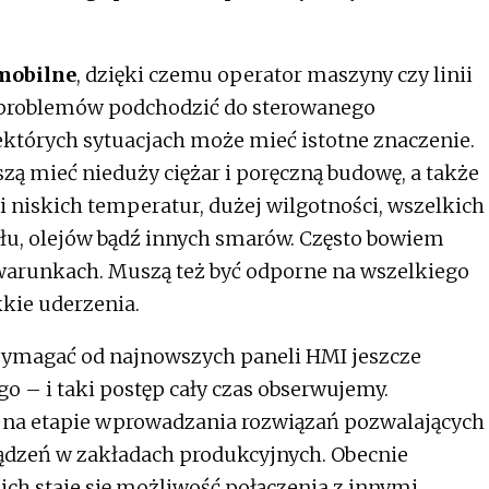
mobilne
, dzięki czemu operator maszyny czy linii
 problemów podchodzić do sterowanego
iektórych sytuacjach może mieć istotne znaczenie.
zą mieć nieduży ciężar i poręczną budowę, a także
i niskich temperatur, dużej wilgotności, wszelkich
yłu, olejów bądź innych smarów. Często bowiem
 warunkach. Muszą też być odporne na wszelkiego
kkie uderzenia.
wymagać od najnowszych paneli HMI jeszcze
 – i taki postęp cały czas obserwujemy.
ą na etapie wprowadzania rozwiązań pozwalających
ządzeń w zakładach produkcyjnych. Obecnie
ch staje się możliwość połączenia z innymi