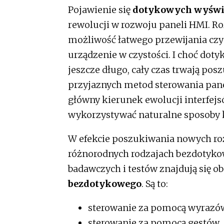
Pojawienie się
dotykowych wyświ
rewolucji w rozwoju paneli HMI. R
możliwość łatwego przewijania czy
urządzenie w czystości. I choć dot
jeszcze długo, cały czas trwają po
przyjaznych metod sterowania pan
główny kierunek ewolucji interfej
wykorzystywać naturalne sposoby 
W efekcie poszukiwania nowych roz
różnorodnych rodzajach bezdotykow
badawczych i testów znajdują się o
bezdotykowego
. Są to:
sterowanie za pomocą wyrazó
sterowanie za pomocą gestów