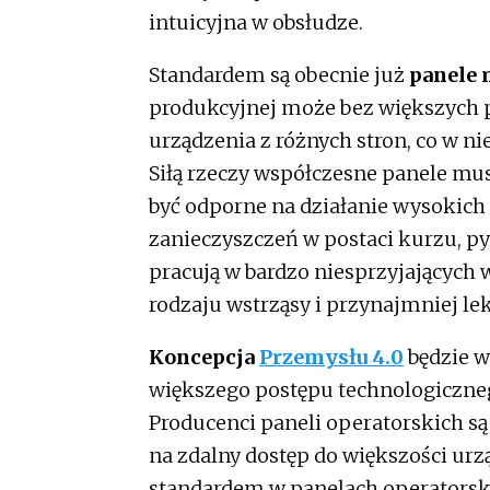
intuicyjna w obsłudze.
Standardem są obecnie już
panele 
produkcyjnej może bez większych
urządzenia z różnych stron, co w n
Siłą rzeczy współczesne panele mus
być odporne na działanie wysokich 
zanieczyszczeń w postaci kurzu, p
pracują w bardzo niesprzyjających
rodzaju wstrząsy i przynajmniej le
Koncepcja
Przemysłu 4.0
będzie 
większego postępu technologicznego
Producenci paneli operatorskich s
na zdalny dostęp do większości ur
standardem w panelach operatorski