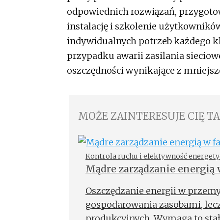
odpowiednich rozwiązań, przygotow
instalację i szkolenie użytkownik
indywidualnych potrzeb każdego kl
przypadku awarii zasilania siecio
oszczędności wynikające z mniejszej
MOŻE ZAINTERESUJE CIĘ T
Kontrola ruchu i efektywność energet
Mądre zarządzanie energią 
prądu
Oszczędzanie energii w przemy
gospodarowania zasobami, lec
produkcyjnych. Wymaga to stał