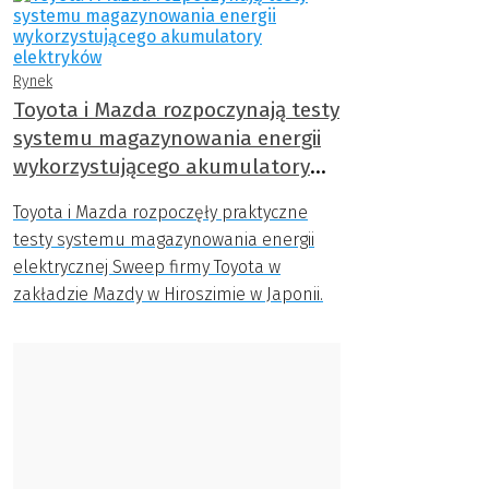
Rynek
Toyota i Mazda rozpoczynają testy
systemu magazynowania energii
wykorzystującego akumulatory
elektryków
Toyota i Mazda rozpoczęły praktyczne
testy systemu magazynowania energii
elektrycznej Sweep firmy Toyota w
zakładzie Mazdy w Hiroszimie w Japonii.