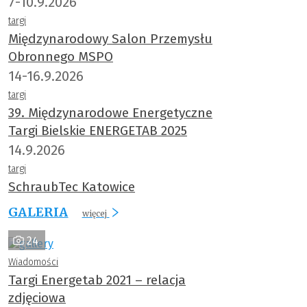
7-10.9.2026
targi
Międzynarodowy Salon Przemysłu
Obronnego MSPO
14-16.9.2026
targi
39. Międzynarodowe Energetyczne
Targi Bielskie ENERGETAB 2025
14.9.2026
targi
SchraubTec Katowice
GALERIA
więcej
24
Wiadomości
Targi Energetab 2021 – relacja
zdjęciowa