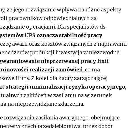
ony, że jego rozwiązanie wpływa na różne aspekty
d roli pracowników odpowiedzialnych za
rządzanie operacjami. Dla specjalistów ds.
ystemów UPS oznacza stabilność pracy
liczbę awarii oraz kosztów związanych z naprawami
 menedżerów produkcji inwestycja w niezawodne
gwarantowanie nieprzerwanej pracy linii
minowości realizacji zamówień
, co ma
owe firmy. Z kolei dla kadry zarządzającej
t strategii minimalizacji ryzyka operacyjnego
,
tualnych zakłóceń w zasilaniu na wizerunek
nia na nieprzewidziane zdarzenia.
 rozwiązania zasilania awaryjnego, obejmujące
energetycznych przedsiębiorstwa, przez dobór