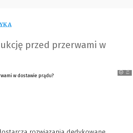
YKA
dukcję przed przerwami w
EVER
dostarcza rozwiązania dedykowane