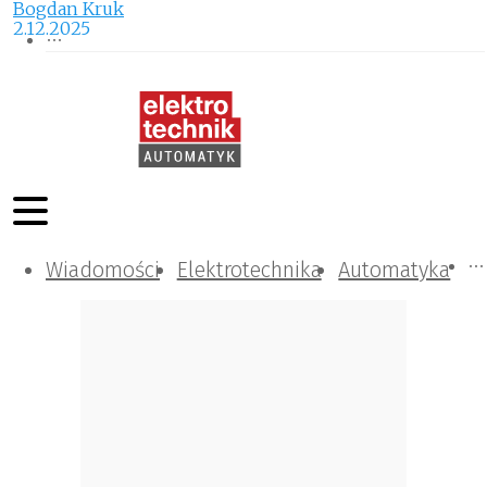
Bogdan Kruk
2.12.2025
Wiadomości
Komunikacja i IT
Kontrola
Tematy specjalne
Elektrotechnika
Automatyka