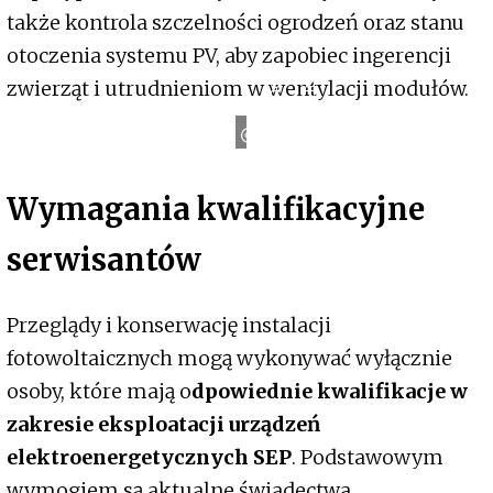
także kontrola szczelności ogrodzeń oraz stanu
otoczenia systemu PV, aby zapobiec ingerencji
D
e
s
i
g
n
e
d
b
F
e
e
p
i
zwierząt i utrudnieniom w wentylacji modułów.
k
y
r
Wymagania kwalifikacyjne
serwisantów
Przeglądy i konserwację instalacji
fotowoltaicznych mogą wykonywać wyłącznie
osoby, które mają o
dpowiednie kwalifikacje w
zakresie eksploatacji urządzeń
elektroenergetycznych SEP
. Podstawowym
wymogiem są aktualne świadectwa