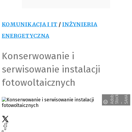
KOMUNIKACJA I IT
/
INŻYNIERIA
ENERGETYCZNA
Konserwowanie i
serwisowanie instalacji
fotowoltaicznych
T
d
o
e
t
o
c
A
H
R
A
b
k
A
A
S
– S