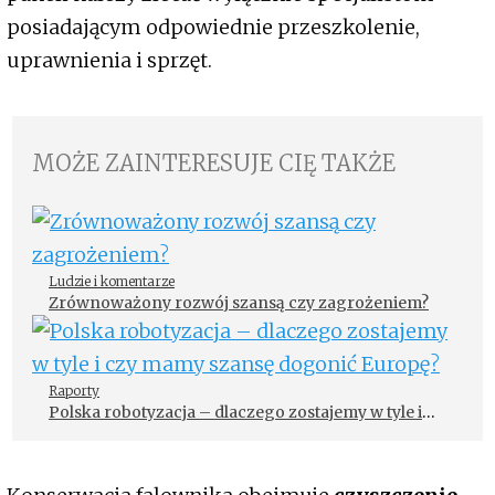
posiadającym odpowiednie przeszkolenie,
uprawnienia i sprzęt.
MOŻE ZAINTERESUJE CIĘ TAKŻE
Ludzie i komentarze
Zrównoważony rozwój szansą czy zagrożeniem?
Raporty
Polska robotyzacja – dlaczego zostajemy w tyle i
czy mamy szansę dogonić Europę?