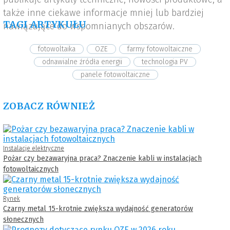
także inne ciekawe informacje mniej lub bardziej
TAGI ARTYKUŁU
nawiązujące do wspomnianych obszarów.
fotowoltaika
OZE
farmy fotowoltaiczne
odnawialne źródła energii
technologia PV
panele fotowoltaiczne
ZOBACZ RÓWNIEŻ
Instalacje elektryczne
Pożar czy bezawaryjna praca? Znaczenie kabli w instalacjach
fotowoltaicznych
Rynek
Czarny metal 15-krotnie zwiększa wydajność generatorów
słonecznych