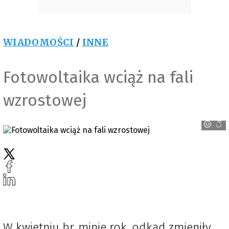
WIADOMOŚCI
/
INNE
Fotowoltaika wciąż na fali
wzrostowej
Canva
W kwietniu br. minie rok, odkąd zmieniły