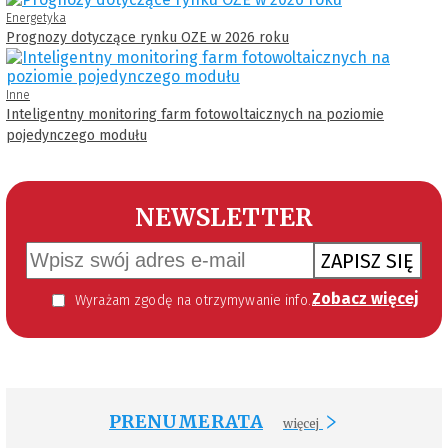
Energetyka
Prognozy dotyczące rynku OZE w 2026 roku
Inne
Inteligentny monitoring farm fotowoltaicznych na poziomie
pojedynczego modułu
NEWSLETTER
ZAPISZ SIĘ
Zobacz więcej
Wyrażam zgodę na otrzymywanie informacji handlowej kierowanej do mnie za pomocą środków komunikacji elektronicznej w szczególności poczty elektronicznej zgodnie z przepisem art. 10 ust 2 ustawy z dnia 18 lipca 2002 roku o świadczeniu usług drogą elektroniczną (Dz. U. 144 z 2002 r. poz. 1204). Zgoda jest dobrowolna, jednak jej wyrażenie jest konieczne, aby otrzymywać newsletter.
PRENUMERATA
więcej