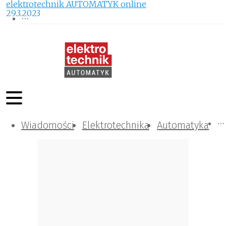
elektrotechnik AUTOMATYK online
29.3.2023
Wiadomości
Komunikacja i IT
Kontrola
Tematy specjalne
Elektrotechnika
Automatyka