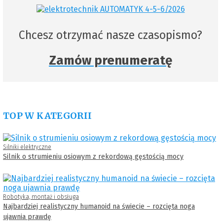
Chcesz otrzymać nasze czasopismo?
Zamów prenumeratę
TOP W KATEGORII
Silniki elektryczne
Silnik o strumieniu osiowym z rekordową gęstością mocy
Robotyka, montaż i obsługa
Najbardziej realistyczny humanoid na świecie – rozcięta noga
ujawnia prawdę