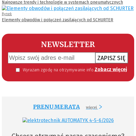
Najnowsze trendy i technologie w systemach pneumatycznych
Rynek
Elementy obwodów i połączeń zasilających od SCHURTER
NEWSLETTER
ZAPISZ SIĘ
Zobacz więcej
Wyrażam zgodę na otrzymywanie informacji handlowej kierowanej do mnie za pomocą środków komunikacji elektronicznej w szczególności poczty elektronicznej zgodnie z przepisem art. 10 ust 2 ustawy z dnia 18 lipca 2002 roku o świadczeniu usług drogą elektroniczną (Dz. U. 144 z 2002 r. poz. 1204). Zgoda jest dobrowolna, jednak jej wyrażenie jest konieczne, aby otrzymywać newsletter.
PRENUMERATA
więcej