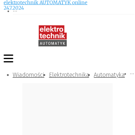
elektrotechnik AUTOMATYK online
24.7.2024
Wiadomości
Komunikacja i IT
Kontrola
Tematy specjalne
Elektrotechnika
Automatyka