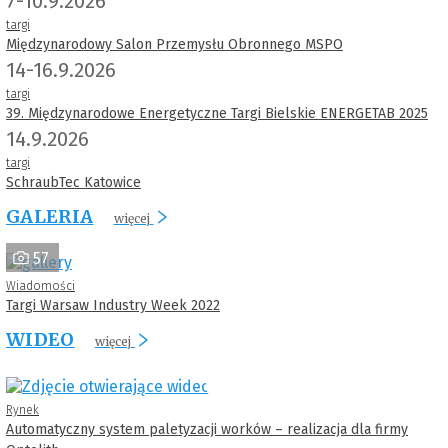
7-10.9.2026
targi
Międzynarodowy Salon Przemysłu Obronnego MSPO
14-16.9.2026
targi
39. Międzynarodowe Energetyczne Targi Bielskie ENERGETAB 2025
14.9.2026
targi
SchraubTec Katowice
GALERIA
więcej
57
Wiadomości
Targi Warsaw Industry Week 2022
WIDEO
więcej
Rynek
Automatyczny system paletyzacji worków – realizacja dla firmy