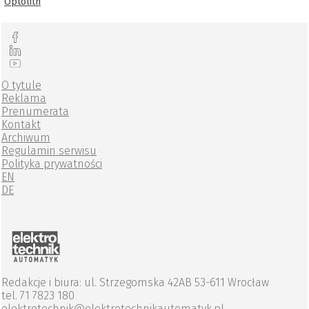
Optolith
O tytule
Reklama
Prenumerata
Kontakt
Archiwum
Regulamin serwisu
Polityka prywatności
EN
DE
Redakcje i biura: ul. Strzegomska 42AB 53-611 Wrocław
tel. 71 7823 180
elektrotechnik@elektrotechnikautomatyk.pl