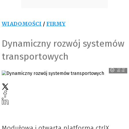
WIADOMOŚCI
/
FIRMY
Dynamiczny rozwój systemów
transportowych
h
B
o
s
c
h
R
e
x
r
o
t
Modułowa i otwarta platforma ctrlX