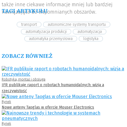
także inne ciekawe informacje mniej lub bardziej
TAGI ARTYKUŁU
nawiązujące do wspomnianych obszarów.
transport
autonomiczne systemy transportu
automatyzacja produkcji
automatyzacja
automatyka przemysłowa
logistyka
ZOBACZ RÓWNIEŻ
Robotyka, montaż i obsługa
IFR publikuje raport o robotach humanoidalnych: wizja a
rzeczywistość
Rynek
Nowe anteny Taoglas w ofercie Mouser Electronics
Rynek