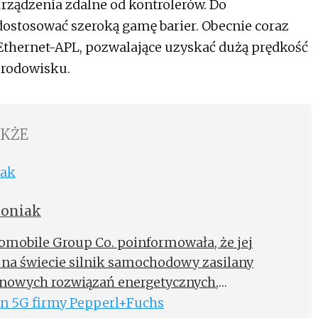
rządzenia zdalne od kontrolerów. Do
stosować szeroką gamę barier. Obecnie coraz
 Ethernet-APL, pozwalające uzyskać dużą prędkość
środowisku.
AKŻE
moniak
mobile Group Co. poinformowała, że jej
y na świecie silnik samochodowy zasilany
nowych rozwiązań energetycznych,
nku węgla w branży transportowej.