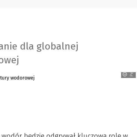
anie dla globalnej
Pepperl+Fuchs
owej
i, wodór będzie odgrywał kluczową rolę w