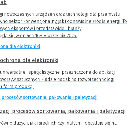
tab
argi nowoczesnych urządzeń oraz technologii dla przemysłu
o sektor konwencjonalny, jak i odnawialne źródła energii. To
wych ekspertów i przedstawicieli branży
ędą się w dniach 16–18 września 2025.
chrona dla elektroniki
iwersalne i specjalistyczne, przeznaczone do aplikacji
worzyw sztucznych kładzie nacisk na rozwój technologii
 form produkcji.
cji procesów sortowania, pakowania i paletyzacji
równo dużych, jak i średnich czy małych – decyduje się na