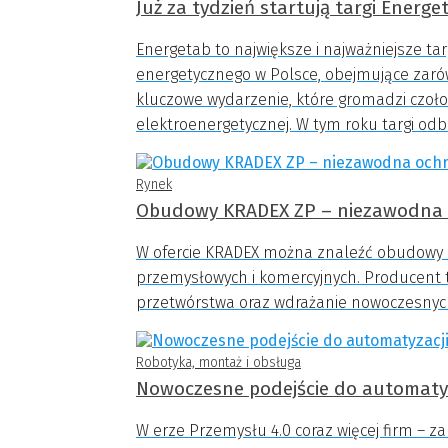
Już za tydzień startują targi Energe
Energetab to największe i najważniejsze t
energetycznego w Polsce, obejmujące zarówn
kluczowe wydarzenie, które gromadzi czoło
elektroenergetycznej. W tym roku targi odb
Rynek
Obudowy KRADEX ZP – niezawodna o
W ofercie KRADEX można znaleźć obudowy un
przemysłowych i komercyjnych. Producent t
przetwórstwa oraz wdrażanie nowoczesnych
Robotyka, montaż i obsługa
Nowoczesne podejście do automatyza
W erze Przemysłu 4.0 coraz więcej firm – za