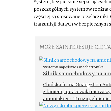
System, bezpiecznie separujących u
poszczególnych systemów można do
częściej są stosowane przełączniki
transmisji danych w bezpiecznym 
MOŻE ZAINTERESUJE CIĘ T
Systemy napędowe i mechatronika
Silnik samochodowy na a
Chińska firma Guangzhou Auto
zdaniem, ​​opracowała pierwsz
amoniakiem. To uzupełnienie 
zmniejszających emisję dwutle