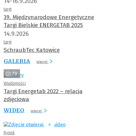
14-16.9.2026
targi
39. Międzynarodowe Energetyczne
Targi Bielskie ENERGETAB 2025
14.9.2026
targi
SchraubTec Katowice
GALERIA
więcej
79
Wiadomości
Targi Energetab 2022 – relacja
zdjęciowa
WIDEO
więcej
Rynek