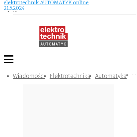
elektrotechnik AUTOMATYK online
21.5.2024
Wiadomości
Komunikacja i IT
Kontrola
Tematy specjalne
Elektrotechnika
Automatyka