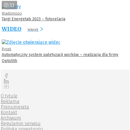
33
Wiadomości
Targi Energetab 2023 – fotorelacja
WIDEO
więcej
Rynek
Automatyczny system paletyzacji worków – realizacja dla firmy
Optolith
O tytule
Reklama
Prenumerata
Kontakt
Archiwum
Regulamin serwisu
Polityka prywatności