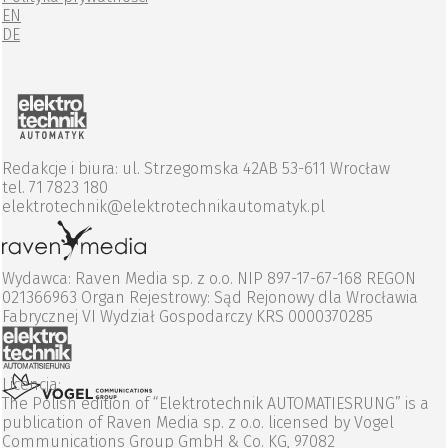
EN
DE
Redakcje i biura: ul. Strzegomska 42AB 53-611 Wrocław
tel. 71 7823 180
elektrotechnik@elektrotechnikautomatyk.pl
Wydawca: Raven Media sp. z o.o. NIP 897-17-67-168 REGON
021366963 Organ Rejestrowy: Sąd Rejonowy dla Wrocławia
Fabrycznej VI Wydział Gospodarczy KRS 0000370285
Licencja:
The Polish edition of “Elektrotechnik AUTOMATIESRUNG” is a
publication of Raven Media sp. z o.o. licensed by Vogel
Communications Group GmbH & Co. KG, 97082