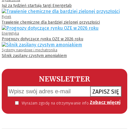
Już za tydzień startują targi Energetab
Rynek
Trawienie chemiczne dla bardziej zielonej przyszłości
Energetyka
Prognozy dotyczące rynku OZE w 2026 roku
Systemy napędowe i mechatronika
Silnik zasilany czystym amoniakiem
NEWSLETTER
ZAPISZ SIĘ
Zobacz więcej
Wyrażam zgodę na otrzymywanie informacji handlowej kierowanej do mnie za pomocą środków komunikacji elektronicznej w szczególności poczty elektronicznej zgodnie z przepisem art. 10 ust 2 ustawy z dnia 18 lipca 2002 roku o świadczeniu usług drogą elektroniczną (Dz. U. 144 z 2002 r. poz. 1204). Zgoda jest dobrowolna, jednak jej wyrażenie jest konieczne, aby otrzymywać newsletter.