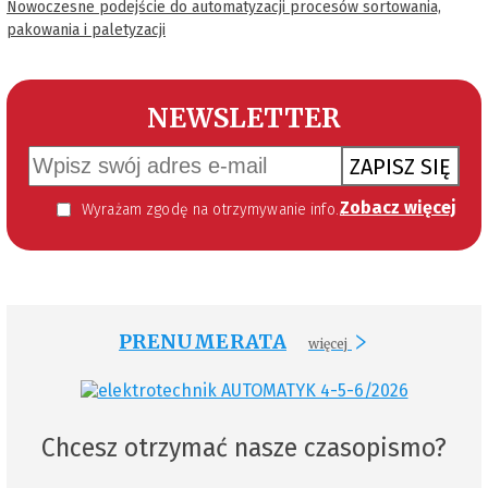
Nowoczesne podejście do automatyzacji procesów sortowania,
pakowania i paletyzacji
NEWSLETTER
ZAPISZ SIĘ
Zobacz więcej
Wyrażam zgodę na otrzymywanie informacji handlowej kierowanej do mnie za pomocą środków komunikacji elektronicznej w szczególności poczty elektronicznej zgodnie z przepisem art. 10 ust 2 ustawy z dnia 18 lipca 2002 roku o świadczeniu usług drogą elektroniczną (Dz. U. 144 z 2002 r. poz. 1204). Zgoda jest dobrowolna, jednak jej wyrażenie jest konieczne, aby otrzymywać newsletter.
PRENUMERATA
więcej
Chcesz otrzymać nasze czasopismo?