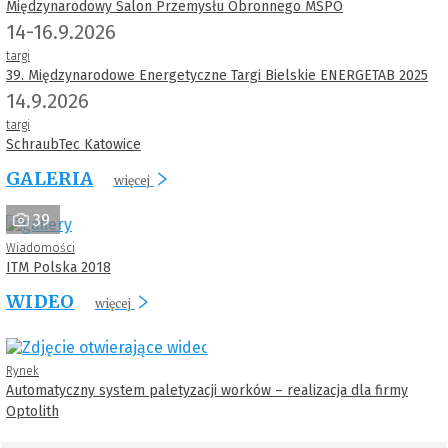
Międzynarodowy Salon Przemysłu Obronnego MSPO
14-16.9.2026
targi
39. Międzynarodowe Energetyczne Targi Bielskie ENERGETAB 2025
14.9.2026
targi
SchraubTec Katowice
GALERIA
więcej
39
Wiadomości
ITM Polska 2018
WIDEO
więcej
Rynek
Automatyczny system paletyzacji worków – realizacja dla firmy
Optolith