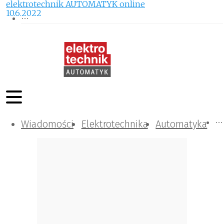
elektrotechnik AUTOMATYK online
10.6.2022
Wiadomości
Komunikacja i IT
Kontrola
Tematy specjalne
Elektrotechnika
Automatyka