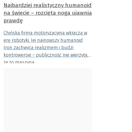
Najbardziej realistyczny humanoid
na świecie – rozcięta noga ujawnia
prawdę
Chińska firma motoryzacyjna wkracza w
erę robotyki. Jej najnowszy humanoid
Iron zachwyca realizmem i budzi
kontrowersje – publiczność nie wierzyła,
że to maszyna.