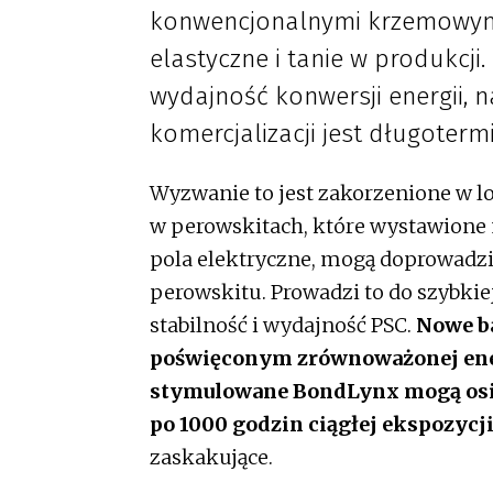
konwencjonalnymi krzemowymi
elastyczne i tanie w produkcj
wydajność konwersji energii, 
komercjalizacji jest długoterm
Wyzwanie to jest zakorzenione w l
w perowskitach, które wystawione n
pola elektryczne, mogą doprowadzić
perowskitu. Prowadzi to do szybkie
stabilność i wydajność PSC.
Nowe b
poświęconym zrównoważonej energ
stymulowane BondLynx mogą osią
po 1000 godzin ciągłej ekspozycj
zaskakujące.