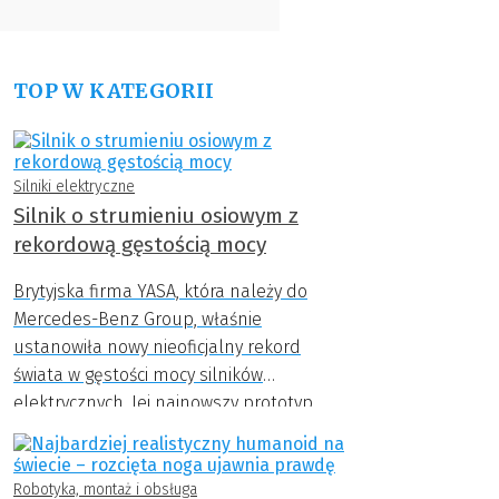
TOP W KATEGORII
Silniki elektryczne
Silnik o strumieniu osiowym z
rekordową gęstością mocy
Brytyjska firma YASA, która należy do
Mercedes-Benz Group, właśnie
ustanowiła nowy nieoficjalny rekord
świata w gęstości mocy silników
elektrycznych. Jej najnowszy prototyp
osiągnął zawrotną wartość 59 kW/kg – to
niemal o połowę więcej niż wcześniejsze
osiągnięcie tej samej firmy.
Robotyka, montaż i obsługa