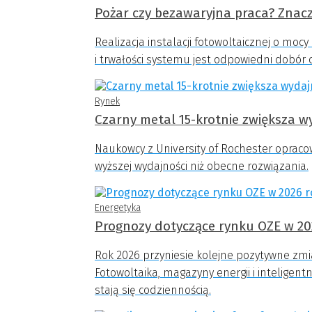
Pożar czy bezawaryjna praca? Znacz
Realizacja instalacji fotowoltaicznej o moc
i trwałości systemu jest odpowiedni dobór
Rynek
Czarny metal 15-krotnie zwiększa 
Naukowcy z University of Rochester opraco
wyższej wydajności niż obecne rozwiązania.
Energetyka
Prognozy dotyczące rynku OZE w 20
Rok 2026 przyniesie kolejne pozytywne zmi
Fotowoltaika, magazyny energii i inteligen
stają się codziennością.