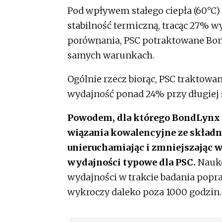
Pod wpływem stałego ciepła (60°C)
stabilność termiczną, tracąc 27% wy
porównania, PSC potraktowane Bon
samych warunkach.
Ogólnie rzecz biorąc, PSC traktow
wydajność ponad 24% przy długiej 
Powodem, dla którego BondLynx je
wiązania kowalencyjne ze składn
unieruchamiając i zmniejszając w 
wydajności typowe dla PSC.
Nauko
wydajności w trakcie badania popr
wykroczy daleko poza 1000 godzin.