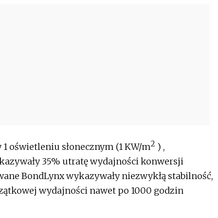
2
y 1 oświetleniu słonecznym (1 KW/m
) ,
kazywały 35% utratę wydajności konwersji
owane BondLynx wykazywały niezwykłą stabilność,
zątkowej wydajności nawet po 1000 godzin