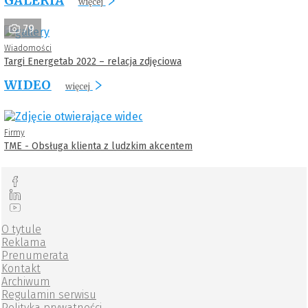
GALERIA
więcej
79
Wiadomości
Targi Energetab 2022 – relacja zdjęciowa
WIDEO
więcej
Firmy
TME - Obsługa klienta z ludzkim akcentem
O tytule
Reklama
Prenumerata
Kontakt
Archiwum
Regulamin serwisu
Polityka prywatności