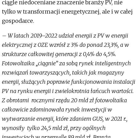
ciągle niedoceniane znaczenie branży PV, nie
tylko w transformacji energetycznej, ale i w całej
gospodarce.
–
W latach 2019–2022 udział energii z PV w energii
elektrycznej z OZE wzrósł z 3% do ponad 23,3%, a w
strukturze całkowitej generacji z 0,4% do 4,5%.
Fotowoltaika „ciągnie” za sobą rynek inteligentnych
rozwiązań towarzyszących, takich jak magazyny
energii, służących poprawie funkcjonowania instalacji
PV na rynku energii i zwielokrotnia łańcuch wartości.
Z obrotami rocznymi rzędu 20 mld zł fotowoltaika
całkowicie zdominowała rynek inwestycji w
wytwarzanie energii, które zdaniem GUS, w 2021 r.,
wynosiły tylko 24,5 mld zł, przy ogólnych
inwestycjach w przemyśle 89 mld zł. Branża