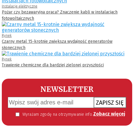
Instalacje elektryczne
Pożar czy bezawaryjna praca? Znaczenie kabli w instalacjach
fotowoltaicznych
Rynek
Czarny metal 15-krotnie zwiększa wydajność generatorów
słonecznych
Rynek
Trawienie chemiczne dla bardziej zielonej przyszłości
NEWSLETTER
ZAPISZ SIĘ
Zobacz więcej
Wyrażam zgodę na otrzymywanie informacji handlowej kierowanej do mnie za pomocą środków komunikacji elektronicznej w szczególności poczty elektronicznej zgodnie z przepisem art. 10 ust 2 ustawy z dnia 18 lipca 2002 roku o świadczeniu usług drogą elektroniczną (Dz. U. 144 z 2002 r. poz. 1204). Zgoda jest dobrowolna, jednak jej wyrażenie jest konieczne, aby otrzymywać newsletter.