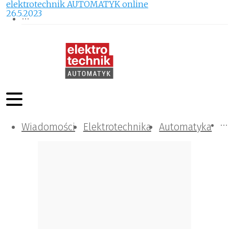
elektrotechnik AUTOMATYK online
26.5.2023
Wiadomości
Komunikacja i IT
Kontrola
Tematy specjalne
Elektrotechnika
Automatyka