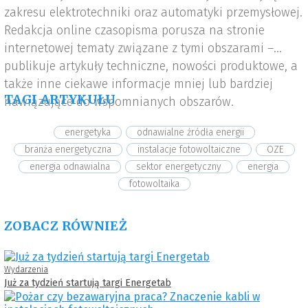
zakresu elektrotechniki oraz automatyki przemysłowej.
Redakcja online czasopisma porusza na stronie
internetowej tematy związane z tymi obszarami –
publikuje artykuły techniczne, nowości produktowe, a
także inne ciekawe informacje mniej lub bardziej
TAGI ARTYKUŁU
nawiązujące do wspomnianych obszarów.
energetyka
odnawialne źródła energii
branża energetyczna
instalacje fotowoltaiczne
OZE
energia odnawialna
sektor energetyczny
energia
fotowoltaika
ZOBACZ RÓWNIEŻ
Wydarzenia
Już za tydzień startują targi Energetab