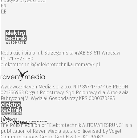
EN
DE
Redakcje i biura: ul. Strzegomska 42AB 53-611 Wrocław
tel. 71 7823 180
elektrotechnik@elektrotechnikautomatyk.pl
Wydawca: Raven Media sp. z o.o. NIP 897-17-67-168 REGON
021366963 Organ Rejestrowy: Sąd Rejonowy dla Wrocławia
Fabrycznej VI Wydział Gospodarczy KRS 0000370285
Licencja:
The Polish edition of “Elektrotechnik AUTOMATIESRUNG” is a
publication of Raven Media sp. z o.o. licensed by Vogel
Communications Group GmbH & Co. KG, 97082