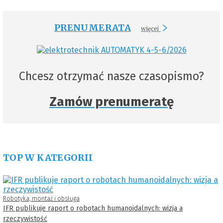
PRENUMERATA
więcej
Chcesz otrzymać nasze czasopismo?
Zamów prenumeratę
TOP W KATEGORII
Robotyka, montaż i obsługa
IFR publikuje raport o robotach humanoidalnych: wizja a
rzeczywistość