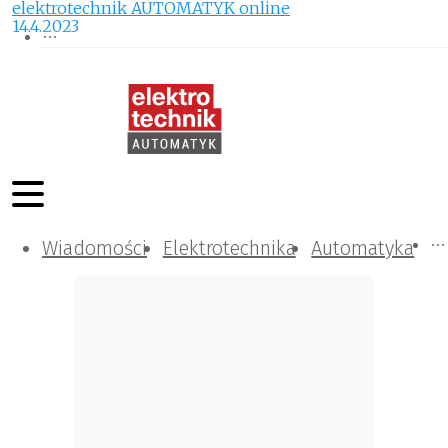
elektrotechnik AUTOMATYK online
14.4.2023
Wiadomości
Komunikacja i IT
Kontrola
Tematy specjalne
Elektrotechnika
Automatyka