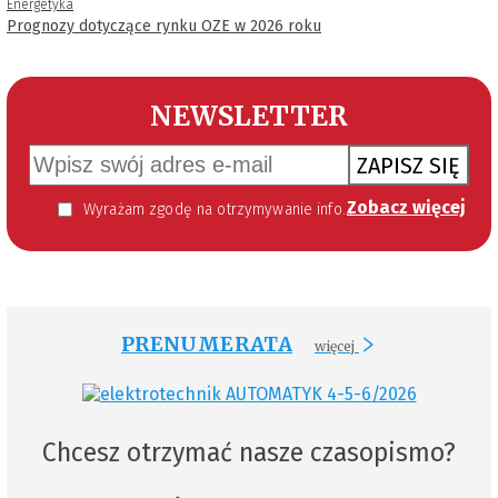
Energetyka
Prognozy dotyczące rynku OZE w 2026 roku
NEWSLETTER
ZAPISZ SIĘ
Zobacz więcej
Wyrażam zgodę na otrzymywanie informacji handlowej kierowanej do mnie za pomocą środków komunikacji elektronicznej w szczególności poczty elektronicznej zgodnie z przepisem art. 10 ust 2 ustawy z dnia 18 lipca 2002 roku o świadczeniu usług drogą elektroniczną (Dz. U. 144 z 2002 r. poz. 1204). Zgoda jest dobrowolna, jednak jej wyrażenie jest konieczne, aby otrzymywać newsletter.
PRENUMERATA
więcej
Chcesz otrzymać nasze czasopismo?