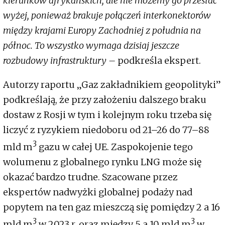
kierunków afrykańskich, ale nie możemy go przesłać
wyżej, ponieważ brakuje połączeń interkonektorów
między krajami Europy Zachodniej z południa na
północ. To wszystko wymaga dzisiaj jeszcze
rozbudowy infrastruktury –
podkreśla ekspert.
Autorzy raportu „Gaz zakładnikiem geopolityki”
podkreślają, że przy założeniu dalszego braku
dostaw z Rosji w tym i kolejnym roku trzeba się
liczyć z ryzykiem niedoboru od 21–26 do 77–88
3
mld m
gazu w całej UE. Zaspokojenie tego
wolumenu z globalnego rynku LNG może się
okazać bardzo trudne. Szacowane przez
ekspertów nadwyżki globalnej podaży nad
popytem na ten gaz mieszczą się pomiędzy 2 a 16
3
3
mld m
w 2023 r. oraz między 5 a 10 mld m
w