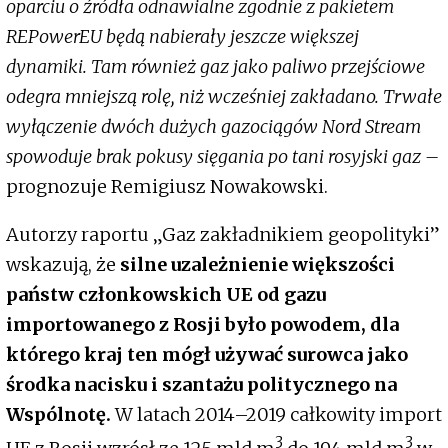
oparciu o źródła odnawialne zgodnie z pakietem
REPowerEU będą nabierały jeszcze większej
dynamiki. Tam również gaz jako paliwo przejściowe
odegra mniejszą rolę, niż wcześniej zakładano. Trwałe
wyłączenie dwóch dużych gazociągów Nord Stream
spowoduje brak pokusy sięgania po tani rosyjski gaz –
prognozuje Remigiusz Nowakowski.
Autorzy raportu „Gaz zakładnikiem geopolityki”
wskazują, że
silne uzależnienie większości
państw członkowskich UE od gazu
importowanego z Rosji było powodem, dla
którego kraj ten mógł używać surowca jako
środka nacisku i szantażu politycznego na
Wspólnotę.
W latach 2014–2019 całkowity import
3
3