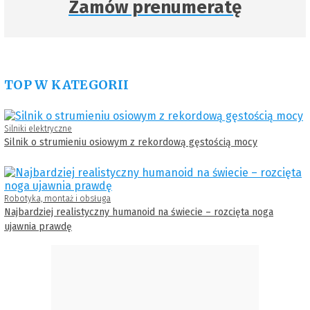
Zamów prenumeratę
TOP W KATEGORII
Silniki elektryczne
Silnik o strumieniu osiowym z rekordową gęstością mocy
Robotyka, montaż i obsługa
Najbardziej realistyczny humanoid na świecie – rozcięta noga
ujawnia prawdę