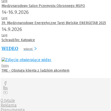
targi
Międzynarodowy Salon Przemysłu Obronnego MSPO
14-16.9.2026
targi
39. Międzynarodowe Energetyczne Targi Bielskie ENERGETAB 2025
14.9.2026
targi
SchraubTec Katowice
WIDEO
więcej
Firmy
TME - Obsługa klienta z ludzkim akcentem
O tytule
Reklama
Prenumerata