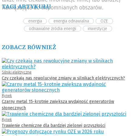
TAGI ARTYKUŁU
nawiązujące do wspomnianych obszarów.
energia
energia odnawialna
OZE
odnawialne źródła energii
inwestycje
ZOBACZ RÓWNIEŻ
Silniki elektryczne
Czy czekają nas rewolucyjne zmiany w silnikach elektrycznych?
Rynek
Czarny metal 15-krotnie zwiększa wydajność generatorów
słonecznych
Rynek
Trawienie chemiczne dla bardziej zielonej przyszłości