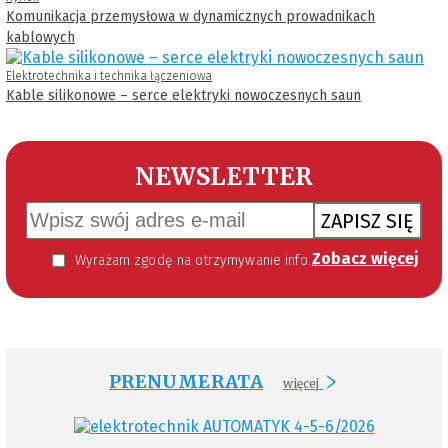
Komunikacja przemysłowa w dynamicznych prowadnikach
kablowych
Elektrotechnika i technika łączeniowa
Kable silikonowe – serce elektryki nowoczesnych saun
NEWSLETTER
ZAPISZ SIĘ
Zobacz więcej
Wyrażam zgodę na otrzymywanie informacji handlowej kierowanej do mnie za pomocą środków komunikacji elektronicznej w szczególności poczty elektronicznej zgodnie z przepisem art. 10 ust 2 ustawy z dnia 18 lipca 2002 roku o świadczeniu usług drogą elektroniczną (Dz. U. 144 z 2002 r. poz. 1204). Zgoda jest dobrowolna, jednak jej wyrażenie jest konieczne, aby otrzymywać newsletter.
PRENUMERATA
więcej