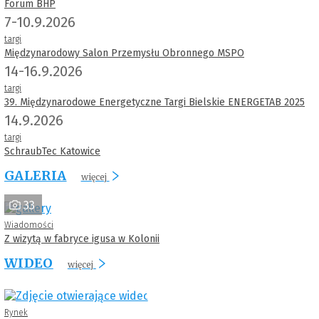
Forum BHP
7-10.9.2026
targi
Międzynarodowy Salon Przemysłu Obronnego MSPO
14-16.9.2026
targi
39. Międzynarodowe Energetyczne Targi Bielskie ENERGETAB 2025
14.9.2026
targi
SchraubTec Katowice
GALERIA
więcej
33
Wiadomości
Z wizytą w fabryce igusa w Kolonii
WIDEO
więcej
Rynek