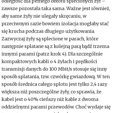
odległość dla pełnego obrotu splecionych żył –
zawsze pozostała taka sama. Ważne jest również,
aby same żyły nie ulegały skręcaniu, w
przeciwnym razie bowiem izolacja mogłaby stać
się krucha podczas długiego użytkowania.
Zazwyczaj żyły są splecione w parach, które
następnie splatane są z kolejną parą bądź trzema
innymi parami (patrz krok 4). Dla szczególnie
kompaktowych kabli o 4 żyłach i prędkości
transmisji danych do 100 Mbit/s stosuje się inny
sposób splatania, tzw. czwórkę gwiazdową. W ten
sposób średnica całego splotu jest tylko 2,4 razy
większa niż poszczególne żyły, co sprawia, że
kabel jest o 40% cieńszy niż kable z dwoma
oddzielnymi parami przewodów. Choć wydaje się