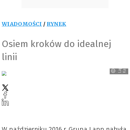
WIADOMOŚCI
/
RYNEK
Osiem kroków do idealnej
linii
l
L
a
p
p
K
a
b
e
W październiku 2016 r. Grupa Lapp nabyła