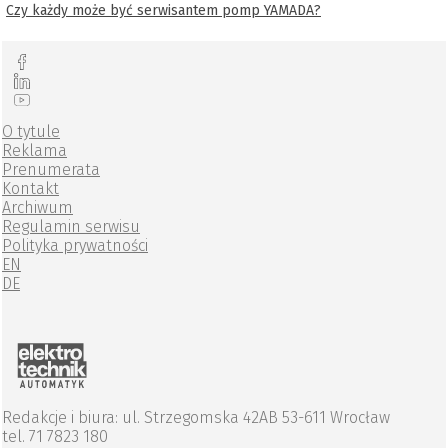
Czy każdy może być serwisantem pomp YAMADA?
O tytule
Reklama
Prenumerata
Kontakt
Archiwum
Regulamin serwisu
Polityka prywatności
EN
DE
Redakcje i biura: ul. Strzegomska 42AB 53-611 Wrocław
tel. 71 7823 180