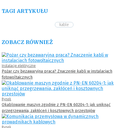
TAGI ARTYKUŁU
kable
ZOBACZ RÓWNIEŻ
Instalacje elektryczne
Pożar czy bezawaryjna praca? Znaczenie kabli w instalacjach
fotowoltaicznych
Rynek
Okablowanie maszyn zgodnie z PN-EN 60204-1: jak uniknąć
przegrzewania, zakłóceń i kosztownych przestojów
Rynek