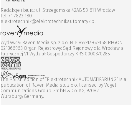
Redakcje i biura: ul. Strzegomska 42AB 53-611 Wrocław
tel. 71 7823 180
elektrotechnik@elektrotechnikautomatyk.pl
Wydawca: Raven Media sp. z o.o. NIP 897-17-67-168 REGON
021366963 Organ Rejestrowy: Sąd Rejonowy dla Wrocławia
Fabrycznej VI Wydział Gospodarczy KRS 0000370285
Licencja:
The Polish edition of “Elektrotechnik AUTOMATIESRUNG” is a
publication of Raven Media sp. z o.o. licensed by Vogel
Communications Group GmbH & Co. KG, 97082
Wurzburg/Germany.