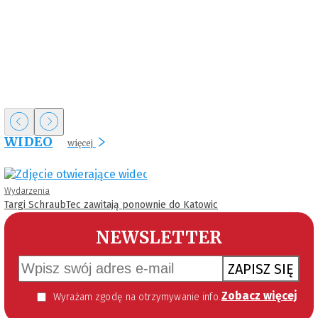
WIDEO
więcej
Wydarzenia
Targi SchraubTec zawitają ponownie do Katowic
NEWSLETTER
ZAPISZ SIĘ
Zobacz więcej
Wyrażam zgodę na otrzymywanie informacji handlowej kierowanej do mnie za pomocą środków komunikacji elektronicznej w szczególności poczty elektronicznej zgodnie z przepisem art. 10 ust 2 ustawy z dnia 18 lipca 2002 roku o świadczeniu usług drogą elektroniczną (Dz. U. 144 z 2002 r. poz. 1204). Zgoda jest dobrowolna, jednak jej wyrażenie jest konieczne, aby otrzymywać newsletter.