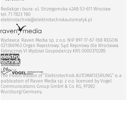
Redakcje i biura: ul. Strzegomska 42AB 53-611 Wrocław
tel. 71 7823 180
elektrotechnik@elektrotechnikautomatyk.pl
Wydawca: Raven Media sp. z o.o. NIP 897-17-67-168 REGON
021366963 Organ Rejestrowy: Sąd Rejonowy dla Wrocławia
Fabrycznej VI Wydział Gospodarczy KRS 0000370285
Licencja:
The Polish edition of “Elektrotechnik AUTOMATIESRUNG” is a
publication of Raven Media sp. z o.o. licensed by Vogel
Communications Group GmbH & Co. KG, 97082
Wurzburg/Germany.