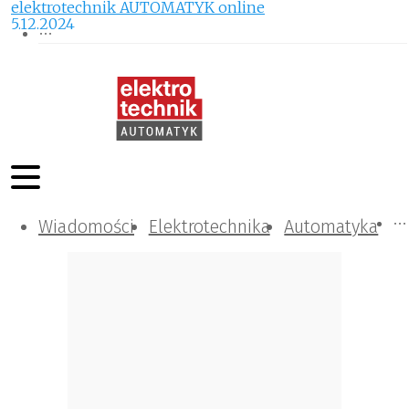
elektrotechnik AUTOMATYK online
5.12.2024
Wiadomości
Komunikacja i IT
Kontrola
Tematy specjalne
Elektrotechnika
Automatyka