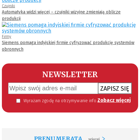
Czujniki
Automatyka widzi więcej – czujniki wizyjne zmieniają oblicze
produkcji
Firmy
Siemens pomaga indyjskiej firmie cyfryzować produkcję systemów
obronnych
NEWSLETTER
ZAPISZ SIĘ
Zobacz więcej
Wyrażam zgodę na otrzymywanie informacji handlowej kierowanej do mnie za pomocą środków komunikacji elektronicznej w szczególności poczty elektronicznej zgodnie z przepisem art. 10 ust 2 ustawy z dnia 18 lipca 2002 roku o świadczeniu usług drogą elektroniczną (Dz. U. 144 z 2002 r. poz. 1204). Zgoda jest dobrowolna, jednak jej wyrażenie jest konieczne, aby otrzymywać newsletter.
PRENUMERATA
więcej