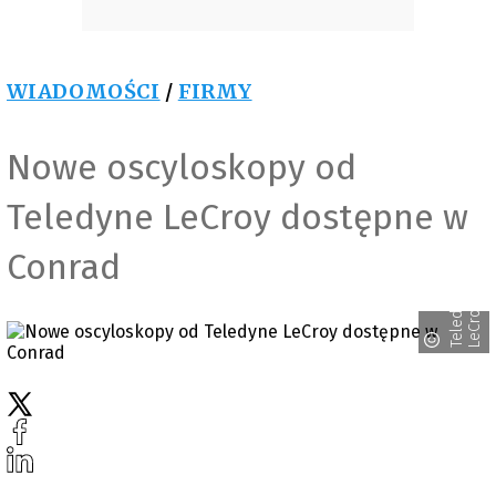
WIADOMOŚCI
/
FIRMY
Nowe oscyloskopy od
Teledyne LeCroy dostępne w
Conrad
T
e
l
e
d
n
e
L
e
C
r
o
y
y