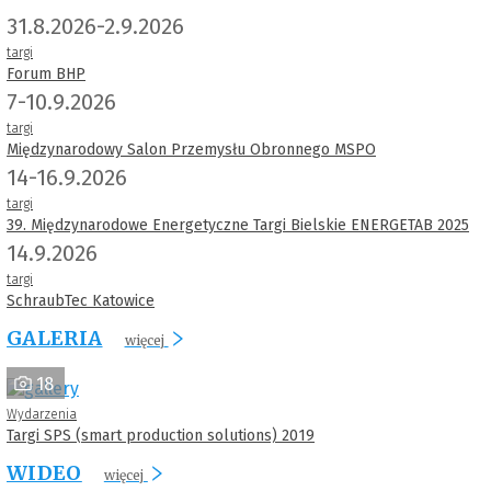
31.8.2026-2.9.2026
targi
Forum BHP
7-10.9.2026
targi
Międzynarodowy Salon Przemysłu Obronnego MSPO
14-16.9.2026
targi
39. Międzynarodowe Energetyczne Targi Bielskie ENERGETAB 2025
14.9.2026
targi
SchraubTec Katowice
GALERIA
więcej
18
Wydarzenia
Targi SPS (smart production solutions) 2019
WIDEO
więcej