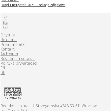
Wiadomości
Targi Energetab 2021 – relacja zdjęciowa
O tytule
Reklama
Prenumerata
Kontakt
Archiwum
Regulamin serwisu
Polityka prywatności
EN
DE
Redakcje i biura: ul. Strzegomska 42AB 53-611 Wrocław
tel. 71 7823 180