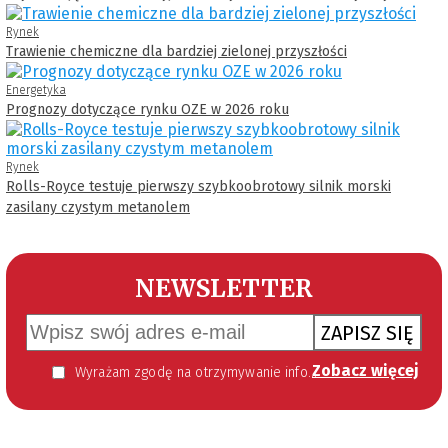
Rynek
Trawienie chemiczne dla bardziej zielonej przyszłości
Energetyka
Prognozy dotyczące rynku OZE w 2026 roku
Rynek
Rolls-Royce testuje pierwszy szybkoobrotowy silnik morski
zasilany czystym metanolem
NEWSLETTER
ZAPISZ SIĘ
Zobacz więcej
Wyrażam zgodę na otrzymywanie informacji handlowej kierowanej do mnie za pomocą środków komunikacji elektronicznej w szczególności poczty elektronicznej zgodnie z przepisem art. 10 ust 2 ustawy z dnia 18 lipca 2002 roku o świadczeniu usług drogą elektroniczną (Dz. U. 144 z 2002 r. poz. 1204). Zgoda jest dobrowolna, jednak jej wyrażenie jest konieczne, aby otrzymywać newsletter.