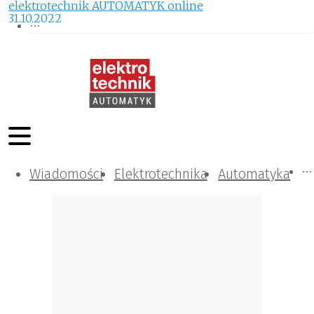
elektrotechnik AUTOMATYK online
31.10.2022
Wiadomości
Komunikacja i IT
Kontrola
Tematy specjalne
Elektrotechnika
Automatyka