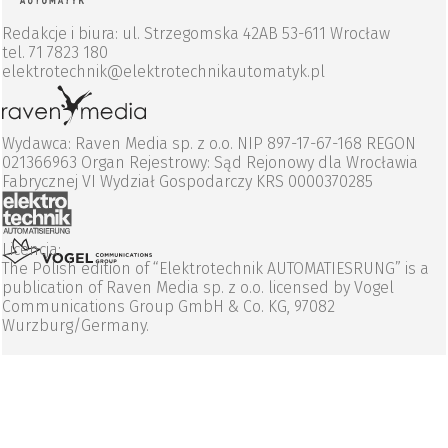
Redakcje i biura: ul. Strzegomska 42AB 53-611 Wrocław
tel. 71 7823 180
elektrotechnik@elektrotechnikautomatyk.pl
Wydawca: Raven Media sp. z o.o. NIP 897-17-67-168 REGON
021366963 Organ Rejestrowy: Sąd Rejonowy dla Wrocławia
Fabrycznej VI Wydział Gospodarczy KRS 0000370285
Licencja:
The Polish edition of “Elektrotechnik AUTOMATIESRUNG” is a
publication of Raven Media sp. z o.o. licensed by Vogel
Communications Group GmbH & Co. KG, 97082
Wurzburg/Germany.