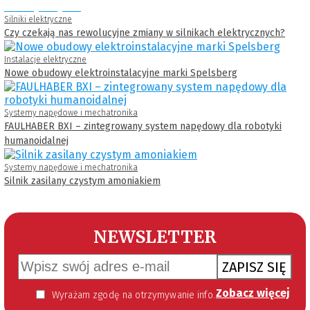
Silniki elektryczne
Czy czekają nas rewolucyjne zmiany w silnikach elektrycznych?
Instalacje elektryczne
Nowe obudowy elektroinstalacyjne marki Spelsberg
Systemy napędowe i mechatronika
FAULHABER BXI – zintegrowany system napędowy dla robotyki
humanoidalnej
Systemy napędowe i mechatronika
Silnik zasilany czystym amoniakiem
NEWSLETTER
ZAPISZ SIĘ
Zobacz więcej
Wyrażam zgodę na otrzymywanie informacji handlowej kierowanej do mnie za pomocą środków komunikacji elektronicznej w szczególności poczty elektronicznej zgodnie z przepisem art. 10 ust 2 ustawy z dnia 18 lipca 2002 roku o świadczeniu usług drogą elektroniczną (Dz. U. 144 z 2002 r. poz. 1204). Zgoda jest dobrowolna, jednak jej wyrażenie jest konieczne, aby otrzymywać newsletter.