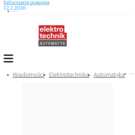
Informacja prasowa
12.2.2026
Wiadomości
Komunikacja i IT
Kontrola
Tematy specjalne
Elektrotechnika
Automatyka