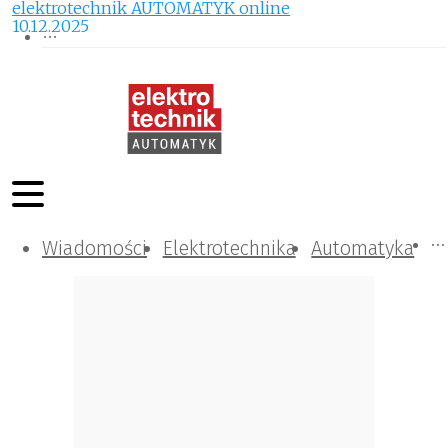
elektrotechnik AUTOMATYK online
10.12.2025
Wiadomości
Komunikacja i IT
Kontrola
Tematy specjalne
Elektrotechnika
Automatyka