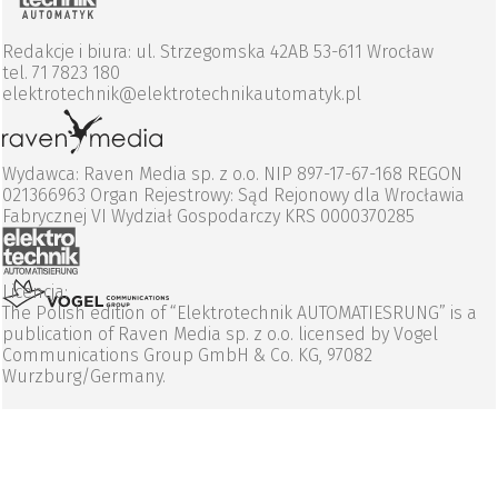
Redakcje i biura: ul. Strzegomska 42AB 53-611 Wrocław
tel. 71 7823 180
elektrotechnik@elektrotechnikautomatyk.pl
Wydawca: Raven Media sp. z o.o. NIP 897-17-67-168 REGON
021366963 Organ Rejestrowy: Sąd Rejonowy dla Wrocławia
Fabrycznej VI Wydział Gospodarczy KRS 0000370285
Licencja:
The Polish edition of “Elektrotechnik AUTOMATIESRUNG” is a
publication of Raven Media sp. z o.o. licensed by Vogel
Communications Group GmbH & Co. KG, 97082
Wurzburg/Germany.