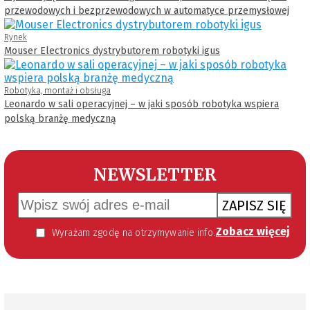
przewodowych i bezprzewodowych w automatyce przemysłowej
Rynek
Mouser Electronics dystrybutorem robotyki igus
Robotyka, montaż i obsługa
Leonardo w sali operacyjnej – w jaki sposób robotyka wspiera
polską branżę medyczną
NEWSLETTER
ZAPISZ SIĘ
Zobacz więcej
Wyrażam zgodę na otrzymywanie informacji handlowej kierowanej do mnie za pomocą środków komunikacji elektronicznej w szczególności poczty elektronicznej zgodnie z przepisem art. 10 ust 2 ustawy z dnia 18 lipca 2002 roku o świadczeniu usług drogą elektroniczną (Dz. U. 144 z 2002 r. poz. 1204). Zgoda jest dobrowolna, jednak jej wyrażenie jest konieczne, aby otrzymywać newsletter.