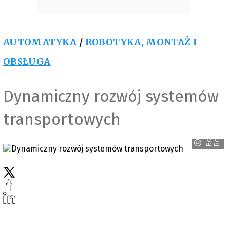
AUTOMATYKA
/
ROBOTYKA, MONTAŻ I
OBSŁUGA
Dynamiczny rozwój systemów
transportowych
h
B
o
s
c
h
R
e
x
r
o
t