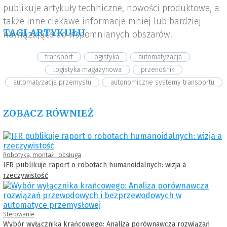
publikuje artykuły techniczne, nowości produktowe, a
także inne ciekawe informacje mniej lub bardziej
TAGI ARTYKUŁU
nawiązujące do wspomnianych obszarów.
transport
logistyka
automatyzacja
logistyka magazynowa
przenośnik
automatyzacja przemysłu
autonomiczne systemy transportu
ZOBACZ RÓWNIEŻ
Robotyka, montaż i obsługa
IFR publikuje raport o robotach humanoidalnych: wizja a
rzeczywistość
Sterowanie
Wybór wyłącznika krańcowego: Analiza porównawcza rozwiązań