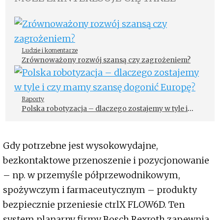
Ludzie i komentarze
Zrównoważony rozwój szansą czy zagrożeniem?
Raporty
Polska robotyzacja – dlaczego zostajemy w tyle i
czy mamy szansę dogonić Europę?
Gdy potrzebne jest wysokowydajne,
bezkontaktowe przenoszenie i pozycjonowanie
– np. w przemyśle półprzewodnikowym,
spożywczym i farmaceutycznym – produkty
bezpiecznie przeniesie ctrlX FLOW6D. Ten
system planarny firmy Bosch Rexroth zapewnia