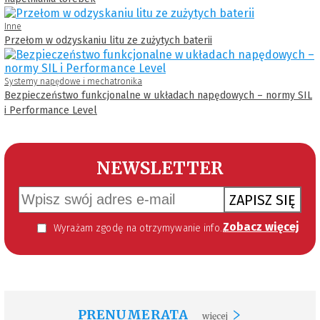
Inne
Przełom w odzyskaniu litu ze zużytych baterii
Systemy napędowe i mechatronika
Bezpieczeństwo funkcjonalne w układach napędowych – normy SIL
i Performance Level
NEWSLETTER
ZAPISZ SIĘ
Zobacz więcej
Wyrażam zgodę na otrzymywanie informacji handlowej kierowanej do mnie za pomocą środków komunikacji elektronicznej w szczególności poczty elektronicznej zgodnie z przepisem art. 10 ust 2 ustawy z dnia 18 lipca 2002 roku o świadczeniu usług drogą elektroniczną (Dz. U. 144 z 2002 r. poz. 1204). Zgoda jest dobrowolna, jednak jej wyrażenie jest konieczne, aby otrzymywać newsletter.
PRENUMERATA
więcej