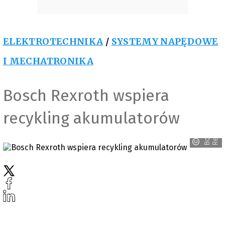
ELEKTROTECHNIKA
/
SYSTEMY NAPĘDOWE
I MECHATRONIKA
Bosch Rexroth wspiera
recykling akumulatorów
h
B
o
s
c
h
R
e
x
r
o
t