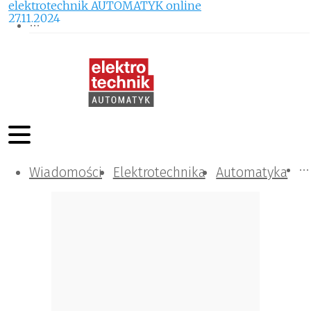
elektrotechnik AUTOMATYK online
27.11.2024
Wiadomości
Komunikacja i IT
Kontrola
Tematy specjalne
Elektrotechnika
Automatyka