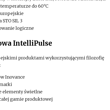
w temperaturze do 60°C
europejskie
a STO SIL 3
owanie logiczne
owa IntelliPulse
ejskimi produktami wykorzystującymi filozofię
:
ów Inovance
marki
e elementy świetlne
całej gamie produktowej