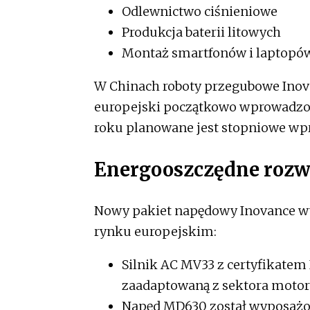
Odlewnictwo ciśnieniowe
Produkcja baterii litowych
Montaż smartfonów i laptopó
W Chinach roboty przegubowe Inova
europejski początkowo wprowadzon
roku planowane jest stopniowe wp
Energooszczędne rozw
Nowy pakiet napędowy Inovance wy
rynku europejskim:
Silnik AC MV33 z certyfikatem 
zaadaptowaną z sektora moto
Napęd MD630 został wyposażon