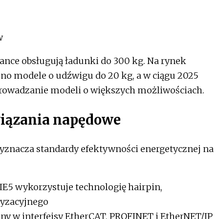
w
nce obsługują ładunki do 300 kg. Na rynek
o modele o udźwigu do 20 kg, a w ciągu 2025
rowadzanie modeli o większych możliwościach.
iązania napędowe
znacza standardy efektywności energetycznej na
IE5 wykorzystuje technologię hairpin,
ryzacyjnego
y w interfejsy EtherCAT, PROFINET i EtherNET/IP