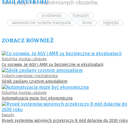
TAGI ARTYKUŁU
nawiązujące do wspomnianych obszarów.
środowisko
transport
autonomiczne systemy transportu
drony
logistyka
ZOBACZ RÓWNIEŻ
Robotyka, montaż i obsługa
Co sprawia, że AGV i AMR są bezpieczne w eksploatacji
Systemy napędowe i mechatronika
Silnik zasilany czystym amoniakiem
Robotyka, montaż i obsługa
Automatyzacja może być ekonomiczna
Raporty
Rynek systemów wizyjnych przekroczy 8 mld dolarów do 2030 roku