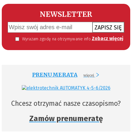
NEWSLETTER
ZAPISZ SIĘ
Zobacz więcej
Wyrażam zgodę na otrzymywanie informacji handlowej kierowanej do mnie za pomocą środków komunikacji elektronicznej w szczególności poczty elektronicznej zgodnie z przepisem art. 10 ust 2 ustawy z dnia 18 lipca 2002 roku o świadczeniu usług drogą elektroniczną (Dz. U. 144 z 2002 r. poz. 1204). Zgoda jest dobrowolna, jednak jej wyrażenie jest konieczne, aby otrzymywać newsletter.
PRENUMERATA
więcej
Chcesz otrzymać nasze czasopismo?
Zamów prenumeratę