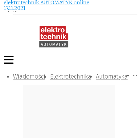
elektrotechnik AUTOMATYK online
17.11.2021
Wiadomości
Komunikacja i IT
Kontrola
Tematy specjalne
Elektrotechnika
Automatyka