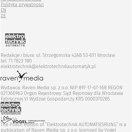
Polityka prywatności
EN
DE
Redakcje i biura: ul. Strzegomska 42AB 53-611 Wrocław
tel. 71 7823 180
elektrotechnik@elektrotechnikautomatyk.pl
Wydawca: Raven Media sp. z o.o. NIP 897-17-67-168 REGON
021366963 Organ Rejestrowy: Sąd Rejonowy dla Wrocławia
Fabrycznej VI Wydział Gospodarczy KRS 0000370285
Licencja:
The Polish edition of “Elektrotechnik AUTOMATIESRUNG” is a
publication of Raven Media sp. z o.o. licensed by Vogel